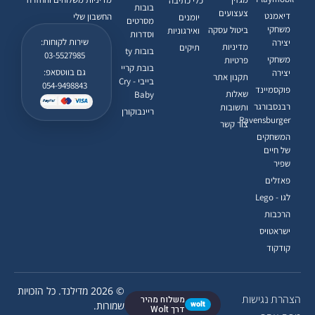
כלי כתיבה
בובות
צעצועים
דיאמנט
החשבון שלי
יומנים
מסרטים
משחקי
ביטול עסקה
ואירגוניות
וסדרות
שירות לקוחות:
יצירה
מדיניות
תיקים
בובות ty
03-5527985
משחקי
פרטיות
בובת קריי
גם בווטסאפ:
יצירה
תקנון אתר
בייבי - Cry
054-9498843
פוקסמיינד
שאלות
Baby
רבנסבורגר
ותשובות
ריינבוקורן
Ravensburger
צור קשר
המשחקים
של חיים
שפיר
פאזלים
לגו - Lego
הרכבות
ישראטויס
קודקוד
© 2026 מדילנד. כל הזכויות
הצהרת נגישות
משלוח מהיר
wolt
שמורות.
דרך Wolt