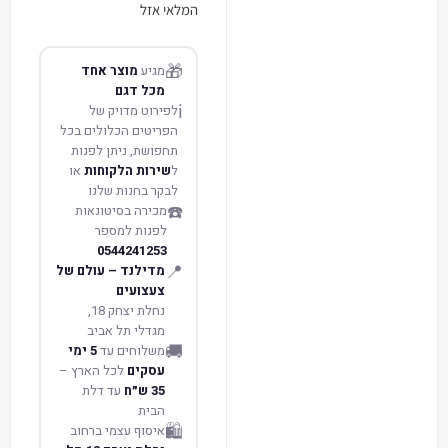
המלאי אזל
🎁
מגיע
מוצר אחד
מכל דגם
ℹ️
לפירוט מדויק של
הפריטים הכלולים בכל
תחפושת, ניתן לפנות
ל
שירות הלקוחות
או
לבקר בחנות שלנו
☎️
מכירה בסיטונאות
לפנות למספר
0544241253
📍
מדילנד – עולם של
צעצועים
נחלת יצחק 18,
מגדלי תל אביב
🚚
משלוחים עד
5 ימי
עסקים
לכל הארץ –
35 ש״ח
עד דלת
הבית
🛍️
איסוף עצמי ברחוב