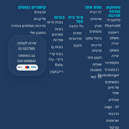
מפת אתר
קישורים נוספים
משחקים
קופסא
דף הבית
מבצעים
והרכבה
ציוד בית
בובות
אודותינו
סל קניות
פלימובייל -
ספר
בובות פרווה
Playmobil
מגזין
מדיניות משלוחים והחזרה
כלי כתיבה
בובות
צעצועים
דיאמנט
החשבון שלי
יומנים
מסרטים
משחקי
ביטול עסקה
ואירגוניות
וסדרות
שירות לקוחות:
יצירה
מדיניות
תיקים
בובות ty
03-5527985
משחקי
פרטיות
בובת קריי
גם בווטסאפ:
יצירה
תקנון אתר
בייבי - Cry
054-9498843
פוקסמיינד
שאלות
Baby
רבנסבורגר
ותשובות
ריינבוקורן
Ravensburger
צור קשר
המשחקים
של חיים
שפיר
פאזלים
לגו - Lego
הרכבות
ישראטויס
קודקוד