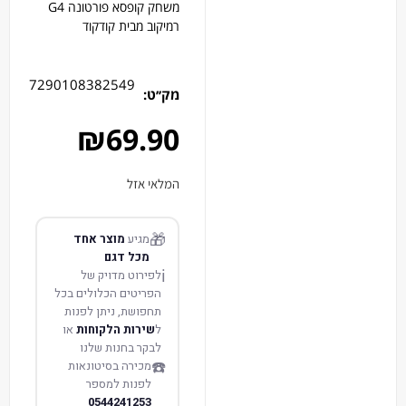
משחק קופסא פורטונה G4
רמיקוב מבית קודקוד
7290108382549
מק׳׳ט:
₪
69.90
המלאי אזל
🎁
מגיע
מוצר אחד
מכל דגם
ℹ️
לפירוט מדויק של
הפריטים הכלולים בכל
תחפושת, ניתן לפנות
ל
שירות הלקוחות
או
לבקר בחנות שלנו
☎️
מכירה בסיטונאות
לפנות למספר
0544241253