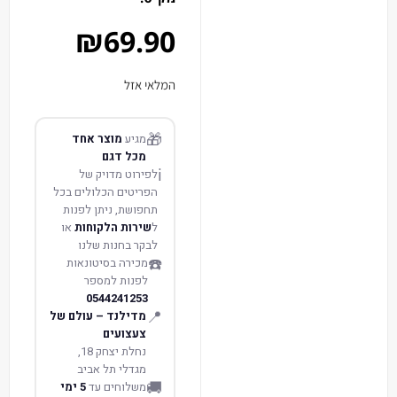
₪
69.90
המלאי אזל
🎁
מגיע
מוצר אחד
מכל דגם
ℹ️
לפירוט מדויק של
הפריטים הכלולים בכל
תחפושת, ניתן לפנות
ל
שירות הלקוחות
או
לבקר בחנות שלנו
☎️
מכירה בסיטונאות
לפנות למספר
0544241253
📍
מדילנד – עולם של
צעצועים
נחלת יצחק 18,
מגדלי תל אביב
🚚
משלוחים עד
5 ימי