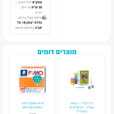
עסקים
לכל הארץ –
35 ש״ח
עד דלת
הבית
🛍️
איסוף עצמי ברחוב
נחלת יצחק 18 תל
אביב
בתיאום מראש
מוצרים דומים
היי קליי – Hey
פימו אפקט 57ג'
Clay – תכשיטים
כתום נאון 401
בסטייל
יצירה