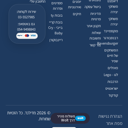
דיאמנט
החשבון שלי
יומנים
מסרטים
משחקי
ביטול עסקה
ואירגוניות
וסדרות
שירות לקוחות:
יצירה
מדיניות
תיקים
בובות ty
03-5527985
משחקי
פרטיות
בובת קריי
גם בווטסאפ:
יצירה
תקנון אתר
בייבי - Cry
054-9498843
פוקסמיינד
שאלות
Baby
רבנסבורגר
ותשובות
ריינבוקורן
Ravensburger
צור קשר
המשחקים
של חיים
שפיר
פאזלים
לגו - Lego
הרכבות
ישראטויס
קודקוד
© 2026 מדילנד. כל הזכויות
הצהרת נגישות
משלוח מהיר
wolt
שמורות.
דרך Wolt
מפת אתר