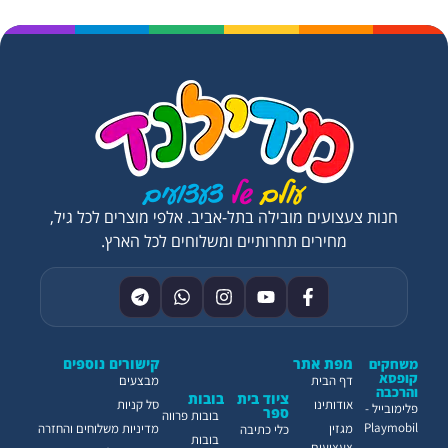
חנות צעצועים מובילה בתל-אביב. אלפי מוצרים לכל גיל,
מחירים תחרותיים ומשלוחים לכל הארץ.
מפת אתר
קישורים נוספים
משחקים
קופסא
דף הבית
מבצעים
והרכבה
ציוד בית
בובות
אודותינו
סל קניות
פלימובייל -
ספר
בובות פרווה
Playmobil
מגזין
מדיניות משלוחים והחזרה
כלי כתיבה
בובות
צעצועים