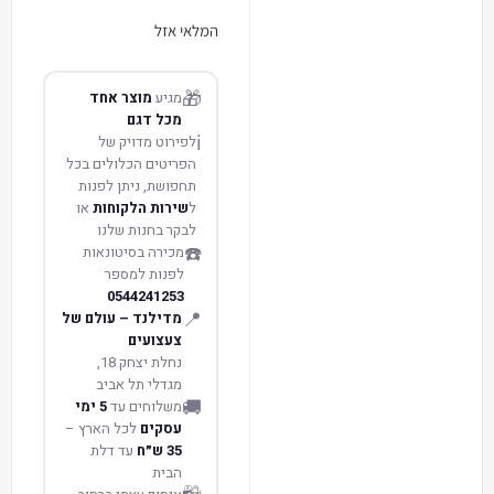
המלאי אזל
🎁
מגיע
מוצר אחד
מכל דגם
ℹ️
לפירוט מדויק של
הפריטים הכלולים בכל
תחפושת, ניתן לפנות
ל
שירות הלקוחות
או
לבקר בחנות שלנו
☎️
מכירה בסיטונאות
לפנות למספר
0544241253
📍
מדילנד – עולם של
צעצועים
נחלת יצחק 18,
מגדלי תל אביב
🚚
משלוחים עד
5 ימי
עסקים
לכל הארץ –
35 ש״ח
עד דלת
הבית