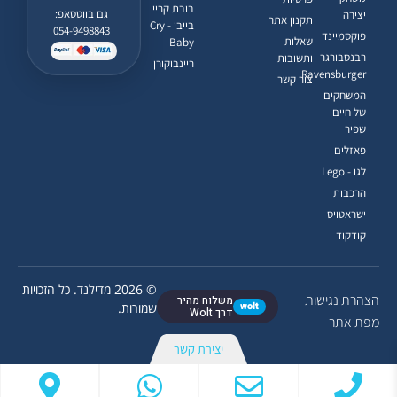
בובת קריי
גם בווטסאפ:
יצירה
תקנון אתר
בייבי - Cry
054-9498843
פוקסמיינד
שאלות
Baby
רבנסבורגר
ותשובות
ריינבוקורן
Ravensburger
צור קשר
המשחקים
של חיים
שפיר
פאזלים
לגו - Lego
הרכבות
ישראטויס
קודקוד
© 2026 מדילנד. כל הזכויות
הצהרת נגישות
משלוח מהיר
wolt
שמורות.
דרך Wolt
מפת אתר
יצירת קשר