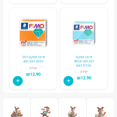
פימו אפקט
פימו אפקט 57ג'
57ג8010-301
כתום נאון 401
תכלת נאון
יצירה
יצירה
₪
12.90
₪
12.90