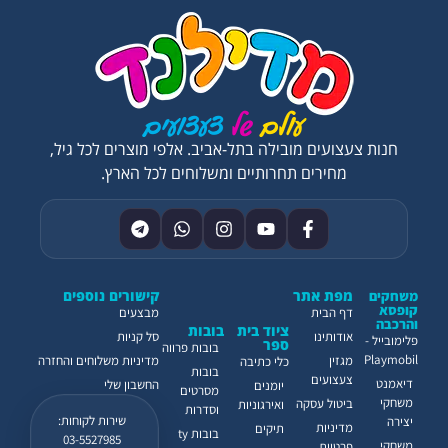
חנות צעצועים מובילה בתל-אביב. אלפי מוצרים לכל גיל,
מחירים תחרותיים ומשלוחים לכל הארץ.
מפת אתר
קישורים נוספים
משחקים
קופסא
דף הבית
מבצעים
והרכבה
ציוד בית
בובות
אודותינו
סל קניות
פלימובייל -
ספר
בובות פרווה
Playmobil
מגזין
מדיניות משלוחים והחזרה
כלי כתיבה
בובות
צעצועים
דיאמנט
החשבון שלי
יומנים
מסרטים
משחקי
ביטול עסקה
ואירגוניות
וסדרות
שירות לקוחות:
יצירה
מדיניות
תיקים
בובות ty
03-5527985
משחקי
פרטיות