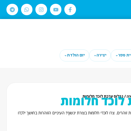
ית ספר
יצירה
יום הולדת
⌄
⌄
⌄
 לוכד חלומות
/ נבלוס ערכת לוכד חלומות
רה
זוהרים. צרו לוכדי חלומות בצורת ינשוף! העיניים הזוהרות בחושך ילכדו