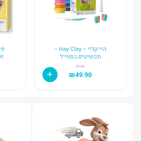
היי קליי – Hey Clay –
פי
תכשיטים בסטייל
זעפר
יצירה
₪
49.90