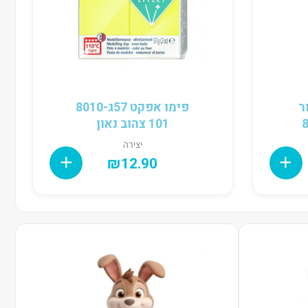
ר
פימו אפקט 57ג8010-
101 צהוב נאון
יצירה
₪
12.90