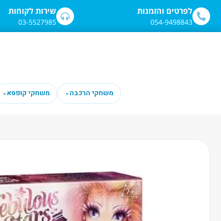
לתוכן
לפרטים והזמנות
שירות לקוחות
03-5527985
054-9498843
משחקי הרכבה
משחקי קופסא
⌄
⌄