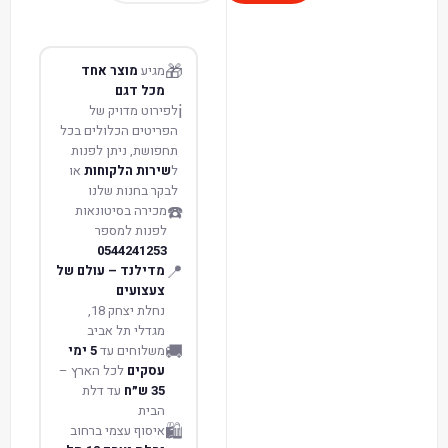
🎁
מגיע
מוצר אחד
מכל דגם
ℹ️
לפירוט מדויק של
הפריטים הכלולים בכל
תחפושת, ניתן לפנות
ל
שירות הלקוחות
או
לבקר בחנות שלנו
☎️
מכירה בסיטונאות
לפנות למספר
0544241253
📍
מדילנד – עולם של
צעצועים
נחלת יצחק 18,
מגדלי תל אביב
🚚
משלוחים עד
5 ימי
עסקים
לכל הארץ –
35 ש״ח
עד דלת
הבית
🛍️
איסוף עצמי ברחוב