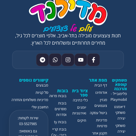
חנות צעצועים מובילה בתל-אביב. אלפי מוצרים לכל גיל,
מחירים תחרותיים ומשלוחים לכל הארץ.
מפת אתר
קישורים נוספים
משחקים
קופסא
דף הבית
מבצעים
והרכבה
ציוד בית
בובות
אודותינו
סל קניות
פלימובייל -
ספר
בובות פרווה
Playmobil
מגזין
מדיניות משלוחים והחזרה
כלי כתיבה
בובות
צעצועים
דיאמנט
החשבון שלי
יומנים
מסרטים
משחקי
ביטול עסקה
ואירגוניות
וסדרות
שירות לקוחות:
יצירה
מדיניות
תיקים
בובות ty
03-5527985
משחקי
פרטיות
בובת קריי
גם בווטסאפ:
יצירה
תקנון אתר
בייבי - Cry