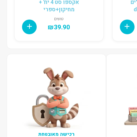
לים
אקספו סט 4 יח' +
מחיקון+ספרי
טושים
₪
39.90
רכישה מאובטחת