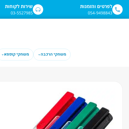
לתוכן
לפרטים והזמנות
שירות לקוחות
03-5527985
054-9498843
משחקי הרכבה
משחקי קופסא
⌄
⌄