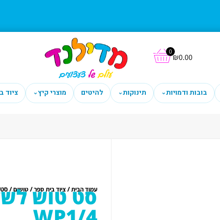
0
₪
0.00
בובות ודמויות
תינוקות
להיטים
מוצרי קיץ
ציוד ב
⌄
⌄
⌄
/
/
/ סט טו
עמוד הבית
ציוד בית ספר
טושים
WP1/4