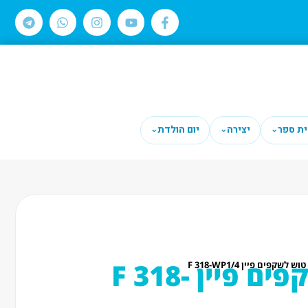
ית ספר
יצירה
יום הולדת
⌄
⌄
⌄
סט טוש לשקפים פיין F 318-
ש לשקפים פיין F 318-WP1/4