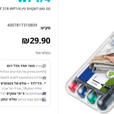
סט טוש לשקפים פיין F 318-WP1/4
4007817310809
מק׳׳ט:
₪
29.90
המלאי אזל
🎁
מגיע
מוצר אחד מכל דגם
ℹ️
לפירוט מדויק של הפריטים הכלולים
☎️
מכירה בסיטונאות לפנות למספר
📍
מדילנד – עולם של צעצועים
נחלת יצחק 18, מגדלי תל אביב
🚚
משלוחים עד
5 ימי עסקים
לכל 
🛍️
איסוף עצמי ברחוב
נחלת יצחק 18 תל אביב