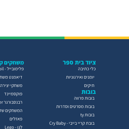
ציוד בית ספר
משחקים קו
כלי כתיבה
פלימובייל - Playmobil
יומנים ואירגוניות
דיאמנט משחק
תיקים
משחקי יצירה
בובות
פוקסמיינד
בובות פרווה
רבנסבורגר Ravensburger
בובות מסרטים וסדרות
המשחקים של 
בובות ty
פאזלים
בובת קריי בייבי - Cry Baby
לגו - Lego