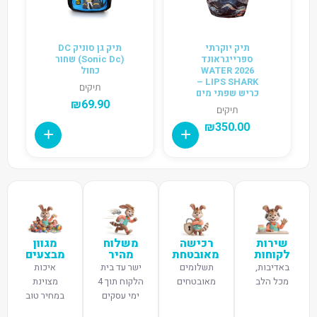
תיק יוקרתי
תיק גן סוניק DC
ספרייגראונד
(Sonic Dc) שחור
2026 WATER
כחול
LIPS SHARK –
תיקים
כריש שפתי מים
₪
69.90
תיקים
₪
350.00
שירות
רכישה
משלוח
מגוון
לקוחות
מאובטחת
מהיר
מבצעים
באדיבות,
תשלומים
ישר עד בית
איכות
מכל הלב
מאובטחים
הלקוח תוך 4
מצוינת
ימי עסקים
במחיר טוב