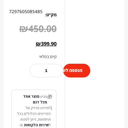
7297605085485
מק׳׳ט:
₪
450.00
₪
399.90
קיים במלאי
הוספה לסל
🎁
מגיע
מוצר אחד
מכל דגם
ℹ️
לפירוט מדויק של
הפריטים הכלולים בכל
תחפושת, ניתן לפנות
ל
שירות הלקוחות
או