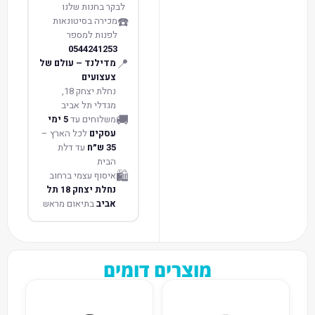
לבקר בחנות שלנו
☎️
מכירה בסיטונאות
לפנות למספר
0544241253
📍
מדילנד – עולם של
צעצועים
נחלת יצחק 18,
מגדלי תל אביב
🚚
משלוחים עד
5 ימי
עסקים
לכל הארץ –
35 ש״ח
עד דלת
הבית
🛍️
איסוף עצמי ברחוב
נחלת יצחק 18 תל
אביב
בתיאום מראש
מוצרים דומים