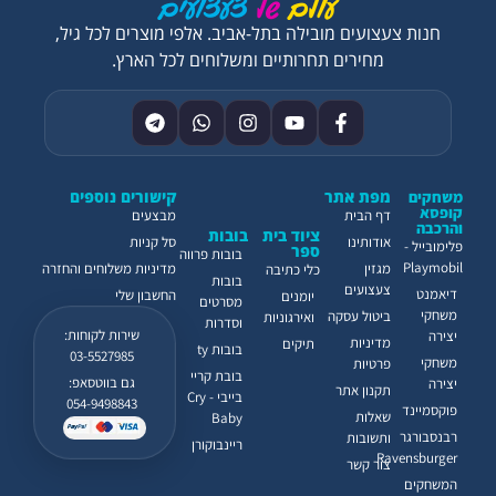
חנות צעצועים מובילה בתל-אביב. אלפי מוצרים לכל גיל,
מחירים תחרותיים ומשלוחים לכל הארץ.
מפת אתר
קישורים נוספים
משחקים
קופסא
דף הבית
מבצעים
והרכבה
ציוד בית
בובות
אודותינו
סל קניות
פלימובייל -
ספר
בובות פרווה
Playmobil
מגזין
מדיניות משלוחים והחזרה
כלי כתיבה
בובות
צעצועים
דיאמנט
החשבון שלי
יומנים
מסרטים
משחקי
ביטול עסקה
ואירגוניות
וסדרות
שירות לקוחות:
יצירה
מדיניות
תיקים
בובות ty
03-5527985
משחקי
פרטיות
בובת קריי
גם בווטסאפ:
יצירה
תקנון אתר
בייבי - Cry
054-9498843
פוקסמיינד
שאלות
Baby
רבנסבורגר
ותשובות
ריינבוקורן
Ravensburger
צור קשר
המשחקים