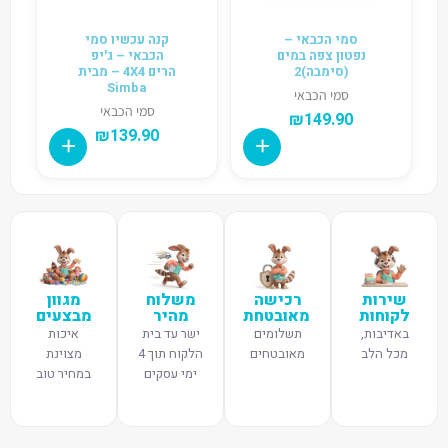
סמי הכבאי –
קנה עכשיו סמי
נפטון צפה במים
הכבאי – ג'יפ
(סימבה)2
הרים 4X4 – מבית
Simba
סמי הכבאי
סמי הכבאי
₪
149.90
₪
139.90
שירות
רכישה
משלוח
מגוון
לקוחות
מאובטחת
מהיר
מבצעים
באדיבות,
תשלומים
ישר עד בית
איכות
מכל הלב
מאובטחים
הלקוח תוך 4
מצוינת
ימי עסקים
במחיר טוב