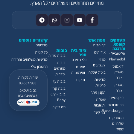
מחירים תחרותיים ומשלוחים לכל הארץ.
מפת אתר
קישורים נוספים
משחקים
קופסא
דף הבית
מבצעים
והרכבה
ציוד בית
בובות
אודותינו
סל קניות
פלימובייל -
ספר
בובות פרווה
Playmobil
מגזין
מדיניות משלוחים והחזרה
כלי כתיבה
בובות
צעצועים
דיאמנט
החשבון שלי
יומנים
מסרטים
משחקי
ביטול עסקה
ואירגוניות
וסדרות
שירות לקוחות:
יצירה
מדיניות
תיקים
בובות ty
03-5527985
משחקי
פרטיות
בובת קריי
גם בווטסאפ:
יצירה
תקנון אתר
בייבי - Cry
054-9498843
פוקסמיינד
שאלות
Baby
רבנסבורגר
ותשובות
ריינבוקורן
Ravensburger
צור קשר
המשחקים
של חיים
שפיר