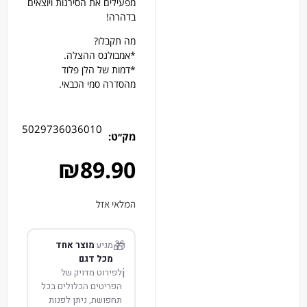
מפעילים את הסירנות ויוצאים
בדהרה!
מה תקבלו?
*אמבולנס ההצלה.
*דמות של הלן פלוד
מהסדרה סמי הכבאי.
5029736036010
מק׳׳ט:
₪
89.90
המלאי אזל
🎁
מגיע
מוצר אחד
מכל דגם
ℹ️
לפירוט מדויק של
הפריטים הכלולים בכל
תחפושת, ניתן לפנות