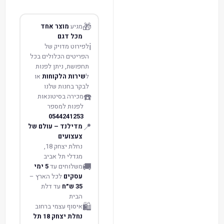
🎁
מגיע
מוצר אחד
מכל דגם
ℹ️
לפירוט מדויק של
הפריטים הכלולים בכל
תחפושת, ניתן לפנות
ל
שירות הלקוחות
או
לבקר בחנות שלנו
☎️
מכירה בסיטונאות
לפנות למספר
0544241253
📍
מדילנד – עולם של
צעצועים
נחלת יצחק 18,
מגדלי תל אביב
🚚
משלוחים עד
5 ימי
עסקים
לכל הארץ –
35 ש״ח
עד דלת
הבית
🛍️
איסוף עצמי ברחוב
נחלת יצחק 18 תל