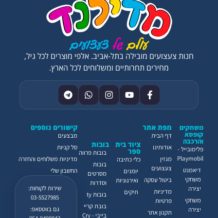
חנות צעצועים מובילה בתל-אביב. אלפי מוצרים לכל גיל,
מחירים תחרותיים ומשלוחים לכל הארץ.
מפת אתר
קישורים נוספים
משחקים
קופסא
דף הבית
מבצעים
והרכבה
ציוד בית
בובות
אודותינו
סל קניות
פלימובייל -
ספר
בובות פרווה
Playmobil
מגזין
מדיניות משלוחים והחזרה
כלי כתיבה
בובות
צעצועים
דיאמנט
החשבון שלי
יומנים
מסרטים
משחקי
ביטול עסקה
ואירגוניות
וסדרות
שירות לקוחות:
יצירה
מדיניות
תיקים
בובות ty
03-5527985
משחקי
פרטיות
בובת קריי
גם בווטסאפ:
יצירה
תקנון אתר
בייבי - Cry