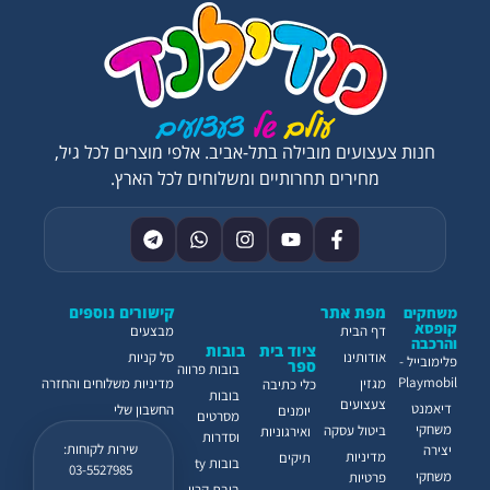
חנות צעצועים מובילה בתל-אביב. אלפי מוצרים לכל גיל,
מחירים תחרותיים ומשלוחים לכל הארץ.
מפת אתר
קישורים נוספים
משחקים
קופסא
דף הבית
מבצעים
והרכבה
ציוד בית
בובות
אודותינו
סל קניות
פלימובייל -
ספר
בובות פרווה
Playmobil
מגזין
מדיניות משלוחים והחזרה
כלי כתיבה
בובות
צעצועים
דיאמנט
החשבון שלי
יומנים
מסרטים
משחקי
ביטול עסקה
ואירגוניות
וסדרות
שירות לקוחות:
יצירה
מדיניות
תיקים
בובות ty
03-5527985
משחקי
פרטיות
בובת קריי