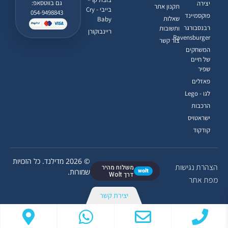
גם בווטסאפ:
יצירה
תקנון אתר
בייבי - Cry
054-9498843
פוקסמיינד
שאלות
Baby
רבנסבורגר
ותשובות
ריינבוקורן
Ravensburger
צור קשר
המשחקים
של חיים
שפיר
פאזלים
לגו - Lego
הרכבות
ישראטויס
קודקוד
© 2026 מדילנד. כל הזכויות
הצהרת נגישות
משלוח מהיר
wolt
שמורות.
דרך Wolt
מפת אתר
יצירת קשר