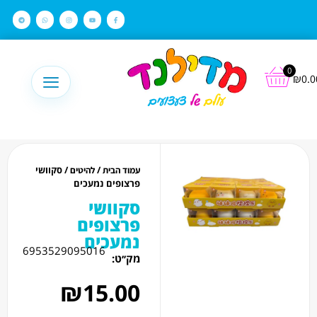
לתוכן
0
₪
0.0
/
/ סקוושי
עמוד הבית
להיטים
פרצופים נמעכים
סקוושי
פרצופים
נמעכים
6953529095016
מק׳׳ט:
₪
15.00