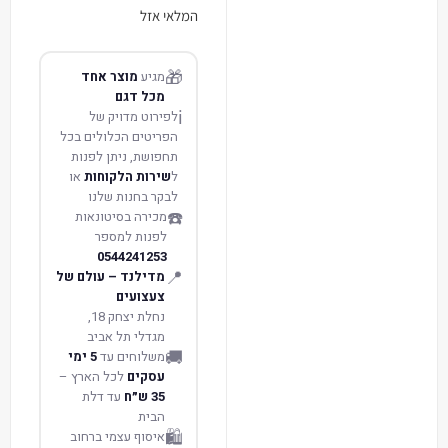
המלאי אזל
🎁
מגיע
מוצר אחד
מכל דגם
ℹ️
לפירוט מדויק של
הפריטים הכלולים בכל
תחפושת, ניתן לפנות
ל
שירות הלקוחות
או
לבקר בחנות שלנו
☎️
מכירה בסיטונאות
לפנות למספר
0544241253
📍
מדילנד – עולם של
צעצועים
נחלת יצחק 18,
מגדלי תל אביב
🚚
משלוחים עד
5 ימי
עסקים
לכל הארץ –
35 ש״ח
עד דלת
הבית
🛍️
איסוף עצמי ברחוב