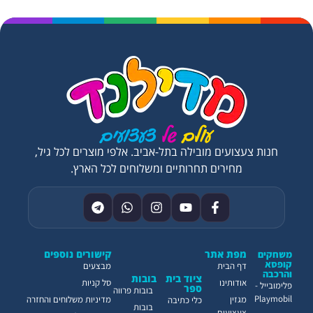
חנות צעצועים מובילה בתל-אביב. אלפי מוצרים לכל גיל,
מחירים תחרותיים ומשלוחים לכל הארץ.
מפת אתר
קישורים נוספים
משחקים
קופסא
דף הבית
מבצעים
והרכבה
ציוד בית
בובות
אודותינו
סל קניות
פלימובייל -
ספר
בובות פרווה
Playmobil
מגזין
מדיניות משלוחים והחזרה
כלי כתיבה
בובות
צעצועים