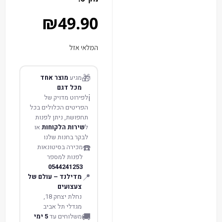
₪
49.90
המלאי אזל
🎁
מגיע
מוצר אחד
מכל דגם
ℹ️
לפירוט מדויק של
הפריטים הכלולים בכל
תחפושת, ניתן לפנות
ל
שירות הלקוחות
או
לבקר בחנות שלנו
☎️
מכירה בסיטונאות
לפנות למספר
0544241253
📍
מדילנד – עולם של
צעצועים
נחלת יצחק 18,
מגדלי תל אביב
🚚
משלוחים עד
5 ימי