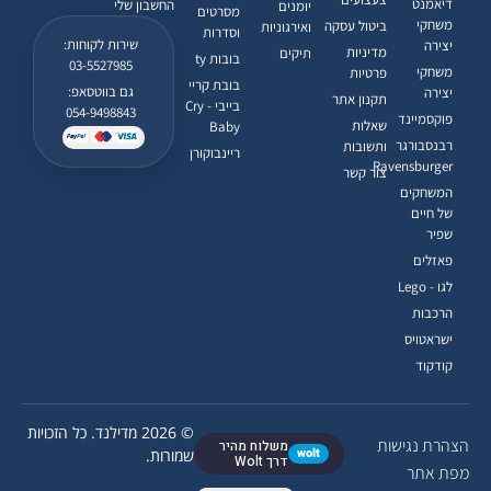
דיאמנט
החשבון שלי
יומנים
מסרטים
משחקי
ביטול עסקה
ואירגוניות
וסדרות
שירות לקוחות:
יצירה
מדיניות
תיקים
בובות ty
03-5527985
משחקי
פרטיות
בובת קריי
גם בווטסאפ:
יצירה
תקנון אתר
בייבי - Cry
054-9498843
פוקסמיינד
שאלות
Baby
רבנסבורגר
ותשובות
ריינבוקורן
Ravensburger
צור קשר
המשחקים
של חיים
שפיר
פאזלים
לגו - Lego
הרכבות
ישראטויס
קודקוד
© 2026 מדילנד. כל הזכויות
הצהרת נגישות
משלוח מהיר
wolt
שמורות.
דרך Wolt
מפת אתר