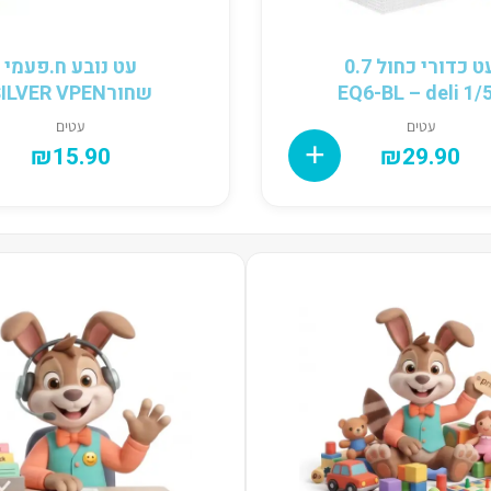
עט כדורי כחול 0.7
עט נובע ח.פעמי
1/50 EQ6-BL 
שחורSILVER VPEN
עטים
עטים
₪
15.90
₪
29.90