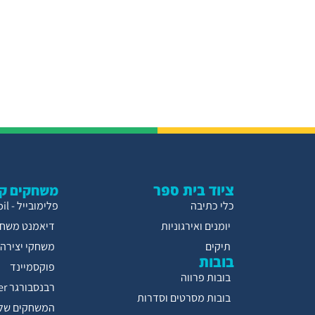
ציוד בית ספר
משחקים קו
כלי כתיבה
פלימובייל - Playmobil
יומנים ואירגוניות
דיאמנט משחק
תיקים
משחקי יצירה
בובות
פוקסמיינד
בובות פרווה
רבנסבורגר Ravensburger
בובות מסרטים וסדרות
המשחקים של 