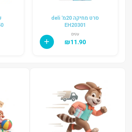
סרט מחיקה 20מ' deli
– deli
EH20301
עטים
₪
11.90