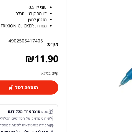
עובי קו 0.5
דיו מחיק בגוון תכלת
מנגנון לחצן
מסדרת FRIXION CLICKER
4902505417405
מק׳׳ט:
₪
11.90
קיים במלאי
הוספה לסל
🎁
מגיע
מוצר אחד מכל דגם
ℹ️
לפירוט מדויק של הפריטים הכלולים
☎️
מכירה בסיטונאות לפנות למספר
מדילנד – עולם של צעצועים