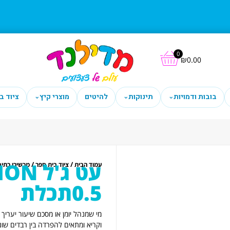
0
₪
0.00
בובות ודמויות
תינוקות
להיטים
מוצרי קיץ
ציוד ב
⌄
⌄
⌄
עט ג'
/
/
עמוד הבית
ציוד בית ספר
מכשירי כתיב
0.5תכלת
מי שמנהל יומן או מסכם שיעור יערי
וקריא ומתאים להפרדה בין רבדים שו