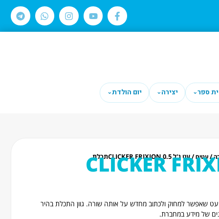
ית ספר
יצירה
יום הולדת
⌄
⌄
⌄
ל CLICKER FRIXION
/
/ עט ג'ל CLICKER FRIXION 0.5תכלת
ה
עטים
ך עט שאפשר למחוק ולכתוב מחדש על אותה שורה. גוון התכלת בהיר
נים של מידע במחברת.