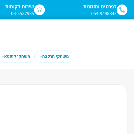
לתוכן
לפרטים והזמנות
שירות לקוחות
03-5527985
054-9498843
משחקי הרכבה
משחקי קופסא
⌄
⌄