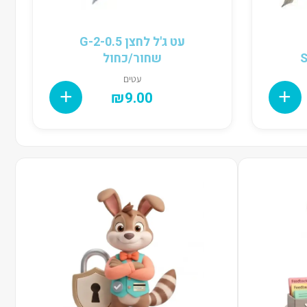
עט ג'ל לחצן G-2-0.5
שחור/כחול
עטים
₪
9.00