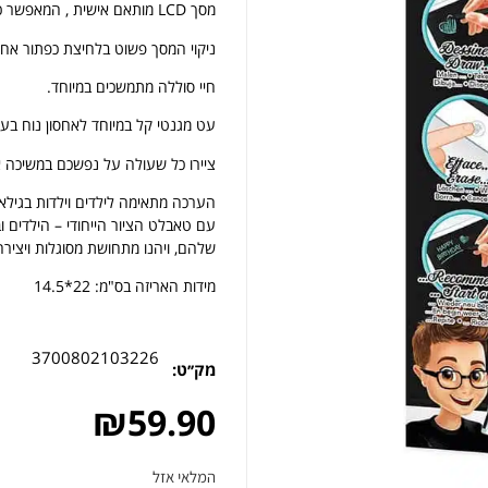
מסך LCD מותאם אישית , המאפשר כתב או ציור ברור ומדויק.
ניקוי המסך פשוט בלחיצת כפתור אח
חיי סוללה מתמשכים במיוחד.
עט מגנטי קל במיוחד לאחסון נוח בעל
ציירו כל שעולה על נפשכם במשיכה 
הערכה מתאימה לילדים וילדות בגילאי 4 ומעלה. עוד מוצר איכותי מבית ki France
עם טאבלט הציור הייחודי – הילדים ו
שלהם, ויהנו מתחושת מסוגלות ויצירה
מידות האריזה בס"מ: 22*14.5
3700802103226
מק׳׳ט:
₪
59.90
המלאי אזל