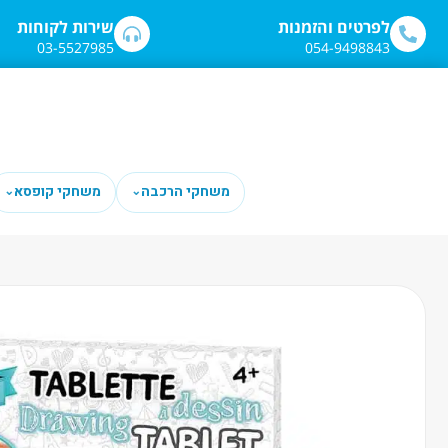
לתוכן
לפרטים והזמנות
שירות לקוחות
03-5527985
054-9498843
משחקי הרכבה
משחקי קופסא
⌄
⌄