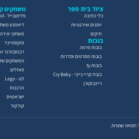
ציוד בית ספר
משחקים קו
כלי כתיבה
פלימובייל - Playmobil
יומנים ואירגוניות
דיאמנט משחק
תיקים
משחקי יצירה
בובות
פוקסמיינד
בובות פרווה
רבנסבורגר Ravensburger
בובות מסרטים וסדרות
המשחקים של 
בובות ty
פאזלים
בובת קריי בייבי - Cry Baby
לגו - Lego
ריינבוקורן
הרכבות
ישראטויס
קודקוד