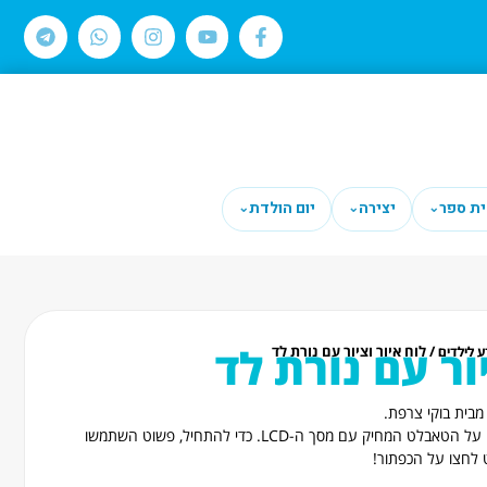
ית ספר
יצירה
יום הולדת
⌄
⌄
⌄
ור עם נורת לד
/ לוח איור וציור עם נורת לד
 לילדים
מבית בוקי צרפת.
כמה כיף לצייר כל שעולה על דעתכם על הטאבלט המחיק עם מסך ה-LCD. כדי להתחיל, פשוט השתמשו
ט לחצו על הכפתור!