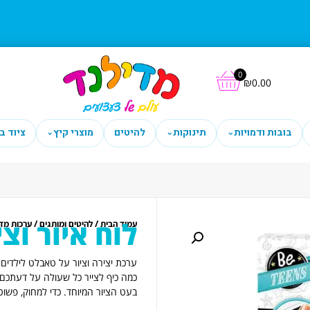
0
₪
0.00
בובות ודמויות
תינוקות
להיטים
מוצרי קיץ
ציוד ב
⌄
⌄
⌄
לוח איור וצי
/
/
עמוד הבית
להיטים ומותגים
ערכות מדע
ערכת יצירה וציור על טאבלט לילדים 
בעט הציור המיוחד. כדי למחוק, פשו