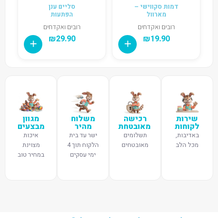
דמות סקווישי –
סליים ענן
מארוול
הפתעות
רובים ואקדחים
רובים ואקדחים
₪
29.90
₪
19.90
שירות
רכישה
משלוח
מגוון
לקוחות
מאובטחת
מהיר
מבצעים
באדיבות,
תשלומים
ישר עד בית
איכות
מכל הלב
מאובטחים
הלקוח תוך 4
מצוינת
ימי עסקים
במחיר טוב