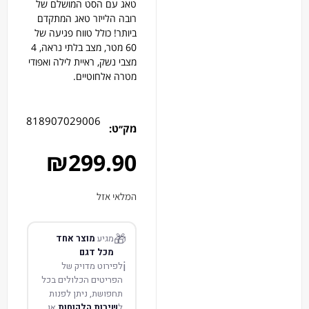
טאג עם הסט המושלם של
רובה הלייזר טאג המתקדם
ביותר! כולל טווח פגיעה של
60 מטר, מצב בלתי נראה, 4
מצבי נשק, ראיית לילה ואפודי
מטרה אלחוטיים.
818907029006
מק׳׳ט:
₪
299.90
המלאי אזל
🎁
מגיע
מוצר אחד
מכל דגם
ℹ️
לפירוט מדויק של
הפריטים הכלולים בכל
תחפושת, ניתן לפנות
ל
שירות הלקוחות
או