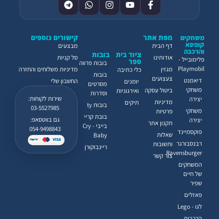
מפת אתר
קישורים נוספים
משחקים
קופסא
דף הבית
מבצעים
והרכבה
ציוד בית
בובות
אודותינו
סל קניות
פלימובייל -
ספר
בובות פרווה
Playmobil
מגזין
מדיניות משלוחים והחזרה
כלי כתיבה
בובות
צעצועים
דיאמנט
החשבון שלי
יומנים
מסרטים
משחקי
ביטול עסקה
ואירגוניות
וסדרות
שירות לקוחות:
יצירה
מדיניות
תיקים
בובות ty
03-5527985
משחקי
פרטיות
בובת קריי
גם בווטסאפ:
יצירה
תקנון אתר
בייבי - Cry
054-9498843
פוקסמיינד
שאלות
Baby
רבנסבורגר
ותשובות
ריינבוקורן
Ravensburger
צור קשר
המשחקים
של חיים
שפיר
פאזלים
לגו - Lego
הרכבות