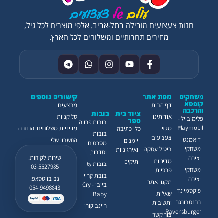
חנות צעצועים מובילה בתל-אביב. אלפי מוצרים לכל גיל,
מחירים תחרותיים ומשלוחים לכל הארץ.
מפת אתר
קישורים נוספים
משחקים
קופסא
דף הבית
מבצעים
והרכבה
ציוד בית
בובות
אודותינו
סל קניות
פלימובייל -
ספר
בובות פרווה
Playmobil
מגזין
מדיניות משלוחים והחזרה
כלי כתיבה
בובות
צעצועים
דיאמנט
החשבון שלי
יומנים
מסרטים
משחקי
ביטול עסקה
ואירגוניות
וסדרות
שירות לקוחות:
יצירה
מדיניות
תיקים
בובות ty
03-5527985
משחקי
פרטיות
בובת קריי
גם בווטסאפ:
יצירה
תקנון אתר
בייבי - Cry
054-9498843
פוקסמיינד
שאלות
Baby
רבנסבורגר
ותשובות
ריינבוקורן
Ravensburger
צור קשר