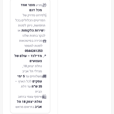
🎁
מגיע
מוצר אחד
מכל דגם
ℹ️
לפירוט מדויק של
הפריטים הכלולים בכל
תחפושת, ניתן לפנות
ל
שירות הלקוחות
או
לבקר בחנות שלנו
☎️
מכירה בסיטונאות
לפנות למספר
0544241253
📍
מדילנד – עולם של
צעצועים
נחלת יצחק 18,
מגדלי תל אביב
🚚
משלוחים עד
5 ימי
עסקים
לכל הארץ –
35 ש״ח
עד דלת
הבית
🛍️
איסוף עצמי ברחוב
נחלת יצחק 18 תל
אביב
בתיאום מראש