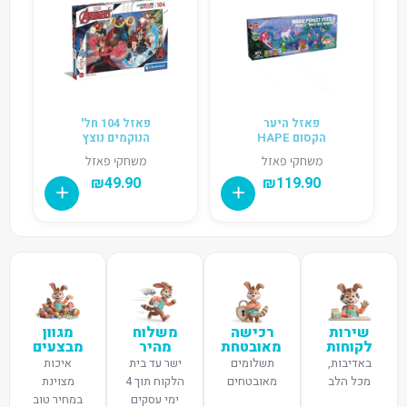
פאזל היער
פאזל 104 חל'
הקסום HAPE
הנוקמים נוצץ
משחקי פאזל
משחקי פאזל
₪
49.90
₪
119.90
שירות
רכישה
משלוח
מגוון
לקוחות
מאובטחת
מהיר
מבצעים
באדיבות,
תשלומים
ישר עד בית
איכות
מכל הלב
מאובטחים
הלקוח תוך 4
מצוינת
ימי עסקים
במחיר טוב