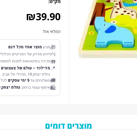
מק׳׳ט:
₪
39.90
המלאי אזל
🎁
מגיע
מוצר אחד מכל דגם
ℹ️
לפירוט מדויק של הפריטים הכלולים
☎️
מכירה בסיטונאות לפנות למספר
📍
מדילנד – עולם של צעצועים
נחלת יצחק 18, מגדלי תל אביב
🚚
משלוחים עד
5 ימי עסקים
לכל 
🛍️
איסוף עצמי ברחוב
נחלת יצחק 18 תל אביב
מוצרים דומים