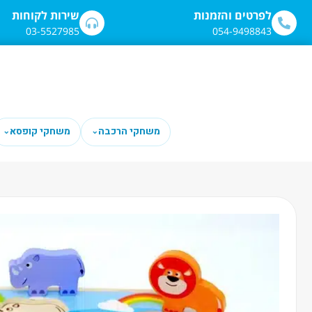
לתוכן
לפרטים והזמנות
שירות לקוחות
03-5527985
054-9498843
משחקי הרכבה
משחקי קופסא
⌄
⌄