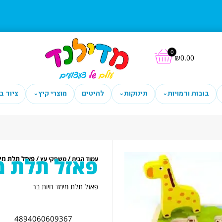
0
₪
0.00
בובות ודמויות
תינוקות
להיטים
מוצרי קיץ
ציוד ב
⌄
⌄
⌄
פאזל תלת מ
/
/ פאזל תלת מי
עמוד הבית
משחקי עץ
פאזל תלת מימד חיות בר
4894060609367