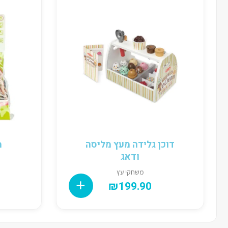
דוכן גלידה מעץ מליסה
מ
ודאג
משחקי עץ
₪
199.90