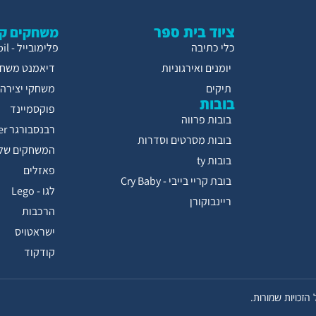
ציוד בית ספר
משחקים קו
כלי כתיבה
פלימובייל - Playmobil
יומנים ואירגוניות
דיאמנט משחק
תיקים
משחקי יצירה
בובות
פוקסמיינד
בובות פרווה
רבנסבורגר Ravensburger
בובות מסרטים וסדרות
המשחקים של 
בובות ty
פאזלים
בובת קריי בייבי - Cry Baby
לגו - Lego
ריינבוקורן
הרכבות
ישראטויס
קודקוד