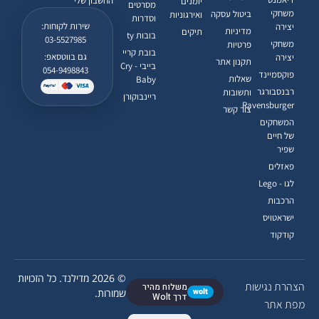
החשבון שלי
יומנים
מסרטים
משחקי
ביטול עסקה
ואירגוניות
וסדרות
שירות לקוחות:
יצירה
מדיניות
תיקים
בובות ty
03-5527985
משחקי
פרטיות
בובת קריי
גם בווטסאפ:
יצירה
תקנון אתר
בייבי - Cry
054-9498843
פוקסמיינד
שאלות
Baby
רבנסבורגר
ותשובות
ריינבוקורן
Ravensburger
צור קשר
המשחקים
של חיים
שפיר
פאזלים
לגו - Lego
הרכבות
ישראטויס
קודקוד
© 2026 מדילנד. כל הזכויות
הצהרת נגישות
משלוח מהיר
wolt
שמורות.
דרך Wolt
מפת אתר