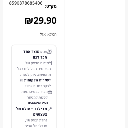
8590878685406
מק׳׳ט:
₪
29.90
המלאי אזל
🎁
מגיע
מוצר אחד
מכל דגם
ℹ️
לפירוט מדויק של
הפריטים הכלולים בכל
תחפושת, ניתן לפנות
ל
שירות הלקוחות
או
לבקר בחנות שלנו
☎️
מכירה בסיטונאות
לפנות למספר
0544241253
📍
מדילנד – עולם של
צעצועים
נחלת יצחק 18,
מגדלי תל אביב