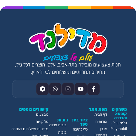
חנות צעצועים מובילה בתל-אביב. אלפי מוצרים לכל גיל,
מחירים תחרותיים ומשלוחים לכל הארץ.
מפת אתר
קישורים נוספים
משחקים
קופסא
דף הבית
מבצעים
והרכבה
ציוד בית
בובות
אודותינו
סל קניות
פלימובייל -
ספר
בובות פרווה
Playmobil
מגזין
מדיניות משלוחים והחזרה
כלי כתיבה
בובות
צעצועים
דיאמנט