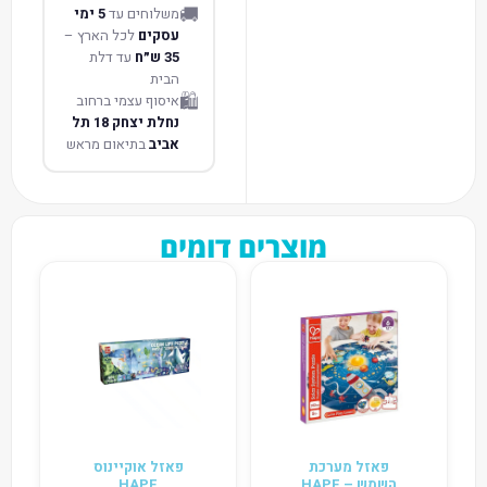
🚚
משלוחים עד
5 ימי
עסקים
לכל הארץ –
35 ש״ח
עד דלת
הבית
🛍️
איסוף עצמי ברחוב
נחלת יצחק 18 תל
אביב
בתיאום מראש
מוצרים דומים
פאזל מערכת
פאזל אוקיינוס
השמש – HAPE
HAPE