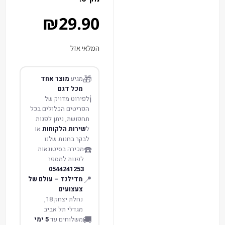
₪
29.90
המלאי אזל
🎁
מגיע
מוצר אחד
מכל דגם
ℹ️
לפירוט מדויק של
הפריטים הכלולים בכל
תחפושת, ניתן לפנות
ל
שירות הלקוחות
או
לבקר בחנות שלנו
☎️
מכירה בסיטונאות
לפנות למספר
0544241253
📍
מדילנד – עולם של
צעצועים
נחלת יצחק 18,
מגדלי תל אביב
🚚
משלוחים עד
5 ימי