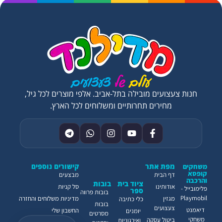
חנות צעצועים מובילה בתל-אביב. אלפי מוצרים לכל גיל,
מחירים תחרותיים ומשלוחים לכל הארץ.
מפת אתר
קישורים נוספים
משחקים
קופסא
דף הבית
מבצעים
והרכבה
ציוד בית
בובות
אודותינו
סל קניות
פלימובייל -
ספר
בובות פרווה
Playmobil
מגזין
מדיניות משלוחים והחזרה
כלי כתיבה
בובות
צעצועים
דיאמנט
החשבון שלי
יומנים
מסרטים
משחקי
ביטול עסקה
ואירגוניות