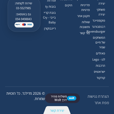
וסדרות
שירות לקוחות:
יצירה
מדיניות
תיקים
בובות ty
03-5527985
משחקי
פרטיות
בובת קריי
גם בווטסאפ:
יצירה
תקנון אתר
בייבי - Cry
054-9498843
פוקסמיינד
שאלות
Baby
רבנסבורגר
ותשובות
ריינבוקורן
Ravensburger
צור קשר
המשחקים
של חיים
שפיר
פאזלים
לגו - Lego
הרכבות
ישראטויס
קודקוד
© 2026 מדילנד. כל הזכויות
הצהרת נגישות
משלוח מהיר
wolt
שמורות.
דרך Wolt
מפת אתר
יצירת קשר