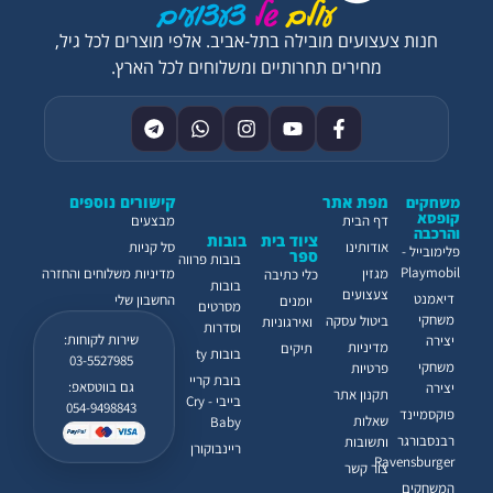
חנות צעצועים מובילה בתל-אביב. אלפי מוצרים לכל גיל,
מחירים תחרותיים ומשלוחים לכל הארץ.
מפת אתר
קישורים נוספים
משחקים
קופסא
דף הבית
מבצעים
והרכבה
ציוד בית
בובות
אודותינו
סל קניות
פלימובייל -
ספר
בובות פרווה
Playmobil
מגזין
מדיניות משלוחים והחזרה
כלי כתיבה
בובות
צעצועים
דיאמנט
החשבון שלי
יומנים
מסרטים
משחקי
ביטול עסקה
ואירגוניות
וסדרות
שירות לקוחות:
יצירה
מדיניות
תיקים
בובות ty
03-5527985
משחקי
פרטיות
בובת קריי
גם בווטסאפ:
יצירה
תקנון אתר
בייבי - Cry
054-9498843
פוקסמיינד
שאלות
Baby
רבנסבורגר
ותשובות
ריינבוקורן
Ravensburger
צור קשר
המשחקים