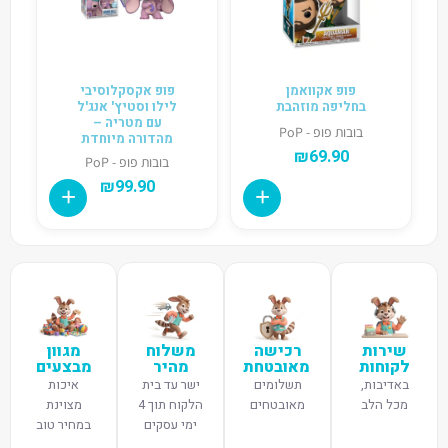
פופ אקוואמן
פופ אקסקלוסיבי
בחליפה מוזהבת
לילו וסטיץ' אנג'ל
עם מטריה –
בובות פופ - PoP
מהדורה מיוחדת
₪
69.90
בובות פופ - PoP
₪
99.90
שירות
רכישה
משלוח
מגוון
לקוחות
מאובטחת
מהיר
מבצעים
באדיבות,
תשלומים
ישר עד בית
איכות
מכל הלב
מאובטחים
הלקוח תוך 4
מצוינת
ימי עסקים
במחיר טוב