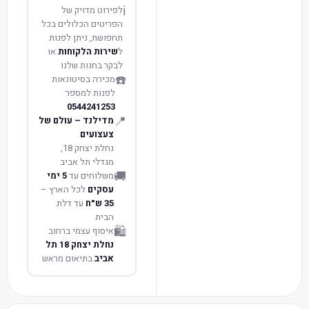
ℹ️
לפירוט מדויק של
הפריטים הכלולים בכל
תחפושת, ניתן לפנות
ל
שירות הלקוחות
או
לבקר בחנות שלנו
☎️
מכירה בסיטונאות
לפנות למספר
0544241253
📍
מדילנד – עולם של
צעצועים
נחלת יצחק 18,
מגדלי תל אביב
🚚
משלוחים עד
5 ימי
עסקים
לכל הארץ –
35 ש״ח
עד דלת
הבית
🛍️
איסוף עצמי ברחוב
נחלת יצחק 18 תל
אביב
בתיאום מראש