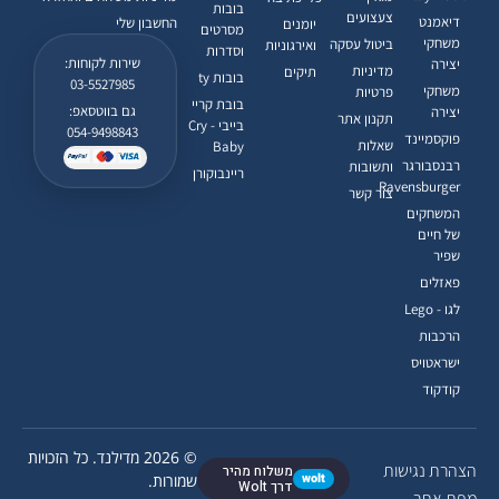
בובות
צעצועים
דיאמנט
החשבון שלי
יומנים
מסרטים
משחקי
ביטול עסקה
ואירגוניות
וסדרות
שירות לקוחות:
יצירה
מדיניות
תיקים
בובות ty
03-5527985
משחקי
פרטיות
בובת קריי
גם בווטסאפ:
יצירה
תקנון אתר
בייבי - Cry
054-9498843
פוקסמיינד
שאלות
Baby
רבנסבורגר
ותשובות
ריינבוקורן
Ravensburger
צור קשר
המשחקים
של חיים
שפיר
פאזלים
לגו - Lego
הרכבות
ישראטויס
קודקוד
© 2026 מדילנד. כל הזכויות
הצהרת נגישות
משלוח מהיר
wolt
שמורות.
דרך Wolt
מפת אתר