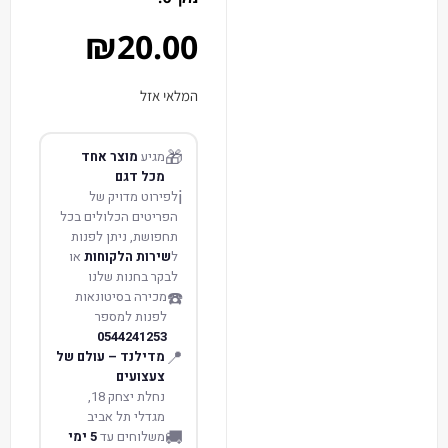
₪
20.00
המלאי אזל
🎁
מגיע
מוצר אחד
מכל דגם
ℹ️
לפירוט מדויק של
הפריטים הכלולים בכל
תחפושת, ניתן לפנות
ל
שירות הלקוחות
או
לבקר בחנות שלנו
☎️
מכירה בסיטונאות
לפנות למספר
0544241253
📍
מדילנד – עולם של
צעצועים
נחלת יצחק 18,
מגדלי תל אביב
🚚
משלוחים עד
5 ימי