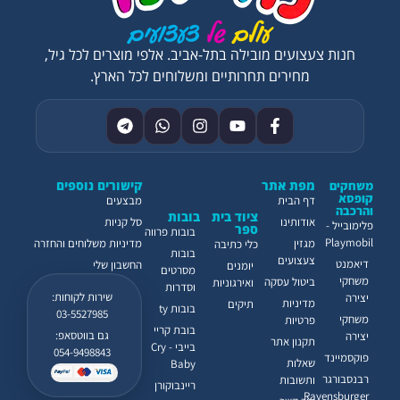
חנות צעצועים מובילה בתל-אביב. אלפי מוצרים לכל גיל,
מחירים תחרותיים ומשלוחים לכל הארץ.
מפת אתר
קישורים נוספים
משחקים
קופסא
דף הבית
מבצעים
והרכבה
ציוד בית
בובות
אודותינו
סל קניות
פלימובייל -
ספר
בובות פרווה
Playmobil
מגזין
מדיניות משלוחים והחזרה
כלי כתיבה
בובות
צעצועים
דיאמנט
החשבון שלי
יומנים
מסרטים
משחקי
ביטול עסקה
ואירגוניות
וסדרות
שירות לקוחות:
יצירה
מדיניות
תיקים
בובות ty
03-5527985
משחקי
פרטיות
בובת קריי
גם בווטסאפ:
יצירה
תקנון אתר
בייבי - Cry
054-9498843
פוקסמיינד
שאלות
Baby
רבנסבורגר
ותשובות
ריינבוקורן
Ravensburger