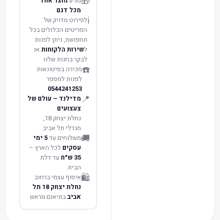
🎁
מגיע
מוצר אחד
מכל דגם
ℹ️
לפירוט מדויק של
הפריטים הכלולים בכל
תחפושת, ניתן לפנות
ל
שירות הלקוחות
או
לבקר בחנות שלנו
☎️
מכירה בסיטונאות
לפנות למספר
0544241253
📍
מדילנד – עולם של
צעצועים
נחלת יצחק 18,
מגדלי תל אביב
🚚
משלוחים עד
5 ימי
עסקים
לכל הארץ –
35 ש״ח
עד דלת
הבית
🛍️
איסוף עצמי ברחוב
נחלת יצחק 18 תל
אביב
בתיאום מראש