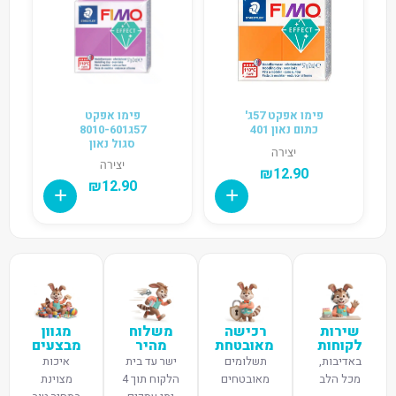
פימו אפקט 57ג'
פימו אפקט
כתום נאון 401
57ג8010-601
סגול נאון
יצירה
יצירה
₪
12.90
₪
12.90
שירות
רכישה
משלוח
מגוון
לקוחות
מאובטחת
מהיר
מבצעים
באדיבות,
תשלומים
ישר עד בית
איכות
מכל הלב
מאובטחים
הלקוח תוך 4
מצוינת