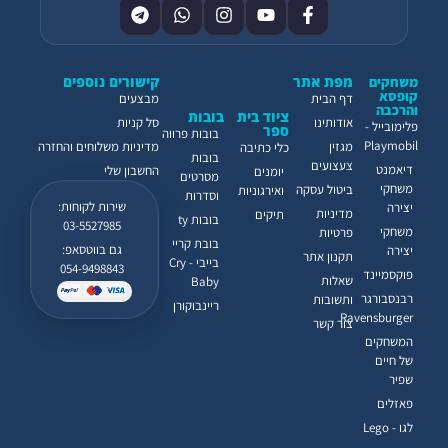
מפת אתר
קישורים נוספים
משחקים
קופסא
דף הבית
מבצעים
והרכבה
ציוד בית
בובות
אודותינו
סל קניות
פלימובייל -
ספר
בובות פרווה
Playmobil
מגזין
מדיניות משלוחים והחזרה
כלי כתיבה
בובות
צעצועים
דיאמנט
החשבון שלי
יומנים
מסרטים
משחקי
ביטול עסקה
ואירגוניות
וסדרות
שירות לקוחות:
יצירה
מדיניות
תיקים
בובות ty
03-5527985
משחקי
פרטיות
בובת קריי
גם בווטסאפ:
יצירה
תקנון אתר
בייבי - Cry
054-9498843
פוקסמיינד
שאלות
Baby
רבנסבורגר
ותשובות
ריינבוקורן
Ravensburger
צור קשר
המשחקים
של חיים
שפיר
פאזלים
לגו - Lego