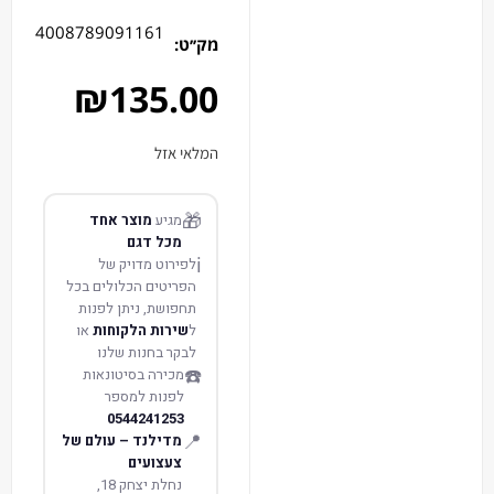
4008789091161
מק׳׳ט:
₪
135.00
המלאי אזל
🎁
מגיע
מוצר אחד
מכל דגם
ℹ️
לפירוט מדויק של
הפריטים הכלולים בכל
תחפושת, ניתן לפנות
ל
שירות הלקוחות
או
לבקר בחנות שלנו
☎️
מכירה בסיטונאות
לפנות למספר
0544241253
📍
מדילנד – עולם של
צעצועים
נחלת יצחק 18,