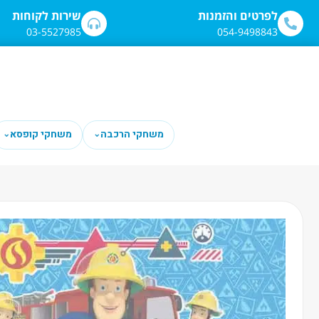
לתוכן
לפרטים והזמנות
שירות לקוחות
03-5527985
054-9498843
משחקי הרכבה
משחקי קופסא
⌄
⌄