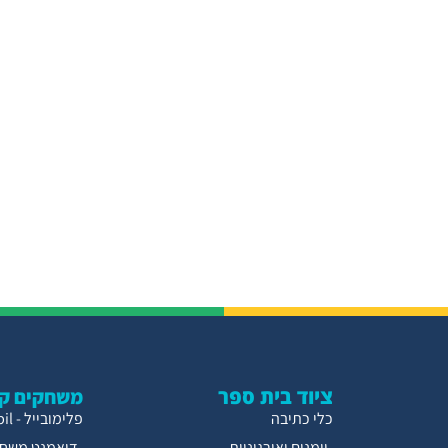
ציוד בית ספר
משחקים קו
כלי כתיבה
פלימובייל - Playmobil
יומנים ואירגוניות
דיאמנט משחק