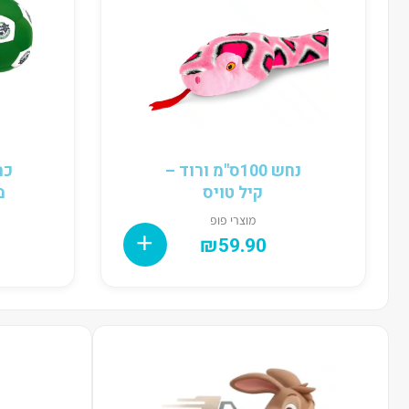
נחש 100ס"מ ורוד –
כר
קיל טויס
מכ
מוצרי פופ
₪
59.90