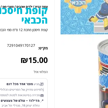
/
/
/ ק
עמוד הבית
ילדים אוהבים
מוצרי פופ
הכבאי
קופת חיסכון מתכת 12 ס"מ סמי הכבאי
7291049170127
מק׳׳ט:
₪
15.00
המלאי אזל
🎁
מגיע
מוצר אחד מכל דגם
ℹ️
לפירוט מדויק של הפריטים הכלולים
☎️
מכירה בסיטונאות לפנות למספר
📍
מדילנד – עולם של צעצועים
נחלת יצחק 18, מגדלי תל אביב