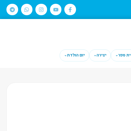
ית ספר
יצירה
יום הולדת
⌄
⌄
⌄