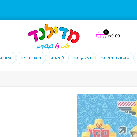
0
₪
0.00
בובות ודמויות
תינוקות
להיטים
מוצרי קיץ
ציוד ב
⌄
⌄
⌄