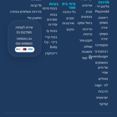
והרכבה
ציוד בית
בובות
אודותינו
סל קניות
פלימובייל -
ספר
בובות פרווה
Playmobil
מגזין
מדיניות משלוחים והחזרה
כלי כתיבה
בובות
צעצועים
דיאמנט
החשבון שלי
יומנים
מסרטים
משחקי
ביטול עסקה
ואירגוניות
וסדרות
שירות לקוחות:
יצירה
מדיניות
תיקים
בובות ty
03-5527985
משחקי
פרטיות
בובת קריי
גם בווטסאפ:
יצירה
תקנון אתר
בייבי - Cry
054-9498843
פוקסמיינד
שאלות
Baby
רבנסבורגר
ותשובות
ריינבוקורן
Ravensburger
צור קשר
המשחקים
של חיים
שפיר
פאזלים
לגו - Lego
הרכבות
ישראטויס
קודקוד