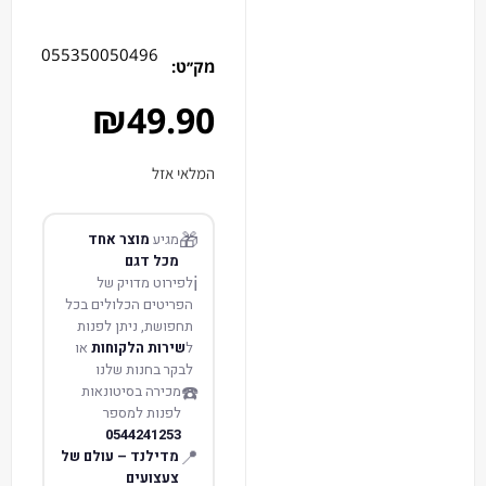
055350050496
מק׳׳ט:
₪
49.90
המלאי אזל
🎁
מגיע
מוצר אחד
מכל דגם
ℹ️
לפירוט מדויק של
הפריטים הכלולים בכל
תחפושת, ניתן לפנות
ל
שירות הלקוחות
או
לבקר בחנות שלנו
☎️
מכירה בסיטונאות
לפנות למספר
0544241253
📍
מדילנד – עולם של
צעצועים