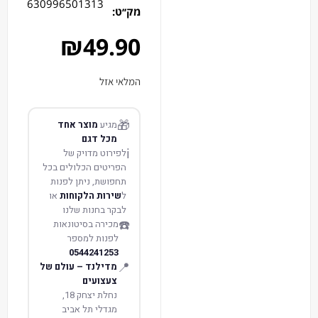
630996501313
מק׳׳ט:
₪
49.90
המלאי אזל
🎁
מגיע
מוצר אחד
מכל דגם
ℹ️
לפירוט מדויק של
הפריטים הכלולים בכל
תחפושת, ניתן לפנות
ל
שירות הלקוחות
או
לבקר בחנות שלנו
☎️
מכירה בסיטונאות
לפנות למספר
0544241253
📍
מדילנד – עולם של
צעצועים
נחלת יצחק 18,
מגדלי תל אביב