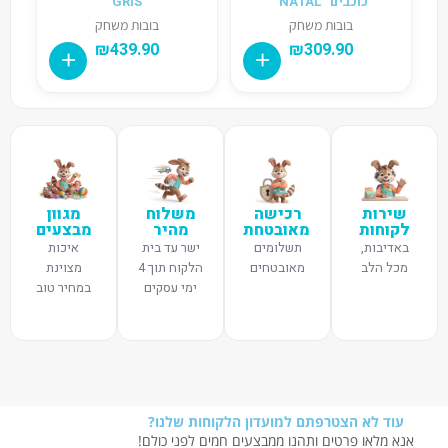
כוכבים "NATAL"
"GRIS"
בובות משחק
בובות משחק
₪
439.90
₪
309.90
שירות
רכישה
משלוח
מגוון
לקוחות
מאובטחת
מהיר
מבצעים
באדיבות,
תשלומים
ישר עד בית
איכות
מכל הלב
מאובטחים
הלקוח תוך 4
מצוינת
ימי עסקים
במחיר טוב
עוד לא הצטרפתם למועדון הלקוחות שלנו?
אנא מלאו פרטים ותהנו ממבצעים חמים לפני כולם!