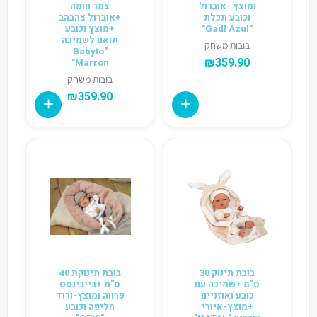
ומוצץ -אוברול
צמר חומה
וכובע תכלת
+אוברול צהבהב
"Gadl Azul"
+מוצץ וכובע
תואם לשמיכה
בובות משחק
"Babyto
₪
359.90
Marron"
בובות משחק
₪
359.90
בובת תינוק 30
בובת תינוקת 40
ס"מ +שמיכה עם
ס"מ +בייבינסט
כובע ואוזניים
פרווה ומוצץ-ורוד
+מוצץ-איורי
חליפה וכובע