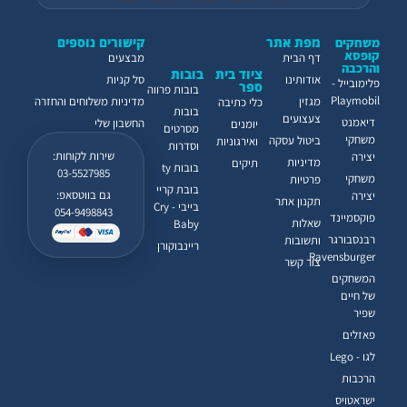
מפת אתר
קישורים נוספים
משחקים
קופסא
דף הבית
מבצעים
והרכבה
ציוד בית
בובות
אודותינו
סל קניות
פלימובייל -
ספר
בובות פרווה
Playmobil
מגזין
מדיניות משלוחים והחזרה
כלי כתיבה
בובות
צעצועים
דיאמנט
החשבון שלי
יומנים
מסרטים
משחקי
ביטול עסקה
ואירגוניות
וסדרות
שירות לקוחות:
יצירה
מדיניות
תיקים
בובות ty
03-5527985
משחקי
פרטיות
בובת קריי
גם בווטסאפ:
יצירה
תקנון אתר
בייבי - Cry
054-9498843
פוקסמיינד
שאלות
Baby
רבנסבורגר
ותשובות
ריינבוקורן
Ravensburger
צור קשר
המשחקים
של חיים
שפיר
פאזלים
לגו - Lego
הרכבות
ישראטויס