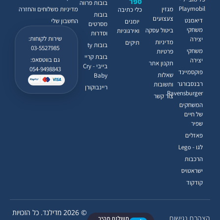
ספר
בובות פרווה
Playmobil
מגזין
מדיניות משלוחים והחזרה
כלי כתיבה
בובות
צעצועים
דיאמנט
החשבון שלי
יומנים
מסרטים
משחקי
ביטול עסקה
ואירגוניות
וסדרות
שירות לקוחות:
יצירה
מדיניות
תיקים
בובות ty
03-5527985
משחקי
פרטיות
בובת קריי
גם בווטסאפ:
יצירה
תקנון אתר
בייבי - Cry
054-9498843
פוקסמיינד
שאלות
Baby
רבנסבורגר
ותשובות
ריינבוקורן
Ravensburger
צור קשר
המשחקים
של חיים
שפיר
פאזלים
לגו - Lego
הרכבות
ישראטויס
קודקוד
© 2026 מדילנד. כל הזכויות
הצהרת נגישות
משלוח מהיר