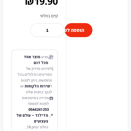
₪
19.90
קיים במלאי
הוספה לסל
🎁
מגיע
מוצר אחד
מכל דגם
ℹ️
לפירוט מדויק של
הפריטים הכלולים בכל
תחפושת, ניתן לפנות
ל
שירות הלקוחות
או
לבקר בחנות שלנו
☎️
מכירה בסיטונאות
לפנות למספר
0544241253
📍
מדילנד – עולם של
צעצועים
נחלת יצחק 18,