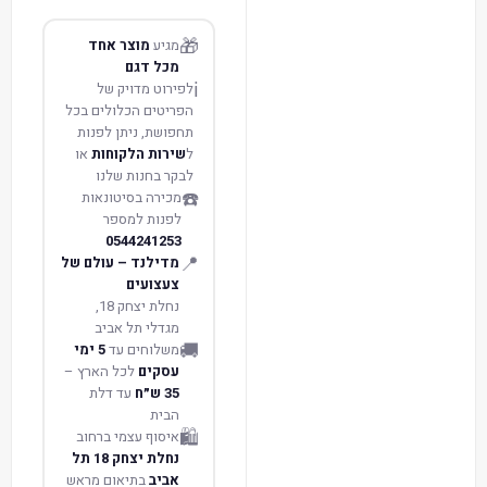
🎁
מגיע
מוצר אחד
מכל דגם
ℹ️
לפירוט מדויק של
הפריטים הכלולים בכל
תחפושת, ניתן לפנות
ל
שירות הלקוחות
או
לבקר בחנות שלנו
☎️
מכירה בסיטונאות
לפנות למספר
0544241253
📍
מדילנד – עולם של
צעצועים
נחלת יצחק 18,
מגדלי תל אביב
🚚
משלוחים עד
5 ימי
עסקים
לכל הארץ –
35 ש״ח
עד דלת
הבית
🛍️
איסוף עצמי ברחוב
נחלת יצחק 18 תל
אביב
בתיאום מראש