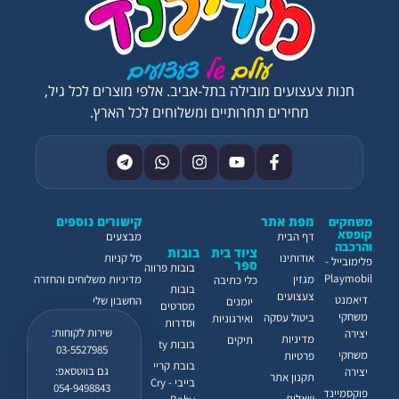
חנות צעצועים מובילה בתל-אביב. אלפי מוצרים לכל גיל,
מחירים תחרותיים ומשלוחים לכל הארץ.
מפת אתר
קישורים נוספים
משחקים
קופסא
דף הבית
מבצעים
והרכבה
ציוד בית
בובות
אודותינו
סל קניות
פלימובייל -
ספר
בובות פרווה
Playmobil
מגזין
מדיניות משלוחים והחזרה
כלי כתיבה
בובות
צעצועים
דיאמנט
החשבון שלי
יומנים
מסרטים
משחקי
ביטול עסקה
ואירגוניות
וסדרות
שירות לקוחות:
יצירה
מדיניות
תיקים
בובות ty
03-5527985
משחקי
פרטיות
בובת קריי
גם בווטסאפ:
יצירה
תקנון אתר
בייבי - Cry
054-9498843
פוקסמיינד
שאלות