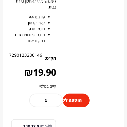
לשימוש כללי לאחסון ניירת
בבית.
פורמט A4
עשוי קרטון
מוטיב פרפר
מרכז דפים ומסמכים
במקום אחד
7290123230146
מק׳׳ט:
₪
19.90
קיים במלאי
הוספה לסל
🎁
מגיע
מוצר אחד