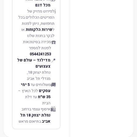
מכל דגם
ℹ️
לפירוט מדויק של
הפריטים הכלולים בכל
תחפושת, ניתן לפנות
ל
שירות הלקוחות
או
לבקר בחנות שלנו
☎️
מכירה בסיטונאות
לפנות למספר
0544241253
📍
מדילנד – עולם של
צעצועים
נחלת יצחק 18,
מגדלי תל אביב
🚚
משלוחים עד
5 ימי
עסקים
לכל הארץ –
35 ש״ח
עד דלת
הבית
🛍️
איסוף עצמי ברחוב
נחלת יצחק 18 תל
אביב
בתיאום מראש