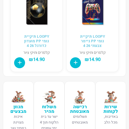
LOOPY תיקיית
LOOPY תיקיית
גומי PP גיימר
גומי PP מועדון
צבעוני 26 4
כדורגל 26 4
קלסרים ותיקי ציור
קלסרים ותיקי ציור
₪
14.90
₪
14.90
שירות
רכישה
משלוח
מגוון
לקוחות
מאובטחת
מהיר
מבצעים
באדיבות,
תשלומים
ישר עד בית
איכות
מכל הלב
מאובטחים
הלקוח תוך 4
מצוינת
ימי עסקים
במחיר טוב