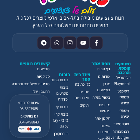
חנות צעצועים מובילה בתל-אביב. אלפי מוצרים לכל גיל,
מחירים תחרותיים ומשלוחים לכל הארץ.
מפת אתר
קישורים נוספים
משחקים
קופסא
דף הבית
מבצעים
והרכבה
ציוד בית
בובות
אודותינו
סל קניות
פלימובייל -
ספר
בובות פרווה
Playmobil
מגזין
מדיניות משלוחים והחזרה
כלי כתיבה
בובות
צעצועים
דיאמנט
החשבון שלי
יומנים
מסרטים
משחקי
ביטול עסקה
ואירגוניות
וסדרות
שירות לקוחות:
יצירה
מדיניות
תיקים
בובות ty
03-5527985
משחקי
פרטיות
בובת קריי
גם בווטסאפ:
יצירה
תקנון אתר
בייבי - Cry
054-9498843
פוקסמיינד
שאלות
Baby
רבנסבורגר
ותשובות
ריינבוקורן
Ravensburger
צור קשר