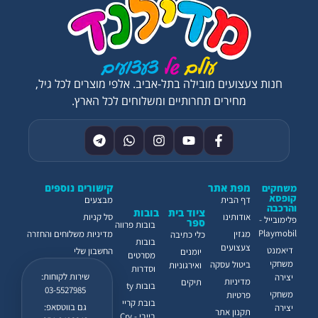
חנות צעצועים מובילה בתל-אביב. אלפי מוצרים לכל גיל,
מחירים תחרותיים ומשלוחים לכל הארץ.
מפת אתר
קישורים נוספים
משחקים
קופסא
דף הבית
מבצעים
והרכבה
ציוד בית
בובות
אודותינו
סל קניות
פלימובייל -
ספר
בובות פרווה
Playmobil
מגזין
מדיניות משלוחים והחזרה
כלי כתיבה
בובות
צעצועים
דיאמנט
החשבון שלי
יומנים
מסרטים
משחקי
ביטול עסקה
ואירגוניות
וסדרות
שירות לקוחות:
יצירה
מדיניות
תיקים
בובות ty
03-5527985
משחקי
פרטיות
בובת קריי
גם בווטסאפ:
יצירה
תקנון אתר
בייבי - Cry