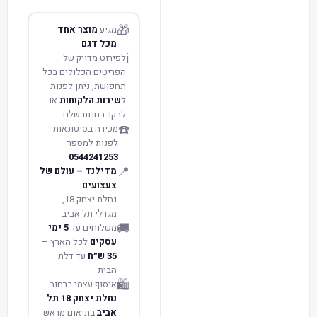
🎁
מגיע
מוצר אחד
מכל דגם
ℹ️
לפירוט מדויק של
הפריטים הכלולים בכל
תחפושת, ניתן לפנות
ל
שירות הלקוחות
או
לבקר בחנות שלנו
☎️
מכירה בסיטונאות
לפנות למספר
0544241253
📍
מדילנד – עולם של
צעצועים
נחלת יצחק 18,
מגדלי תל אביב
🚚
משלוחים עד
5 ימי
עסקים
לכל הארץ –
35 ש״ח
עד דלת
הבית
🛍️
איסוף עצמי ברחוב
נחלת יצחק 18 תל
אביב
בתיאום מראש