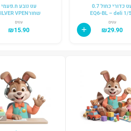
עט כדורי כחול 0.7
עט נובע ח.פעמי
1/50 EQ6-BL 
שחורSILVER VPEN
עטים
עטים
₪
15.90
₪
29.90