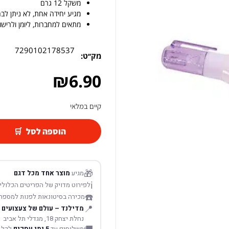
משקל 12 גרם
מגיע יחידה אחת, לא ניתן לב
מתאים למחברות, ליומן ולרישום
7290102178537
מק׳׳ט:
₪
6.90
קיים במלאי
הוספה לסל
🎁
מגיע
מוצר אחד מכל דגם
ℹ️
לפירוט מדויק של הפריטים הכלולים
☎️
מכירה בסיטונאות לפנות למספר
📍
מדילנד – עולם של צעצועים
נחלת יצחק 18, מגדלי תל אביב
משלוחים עד
5 ימי עסקים
לכל 