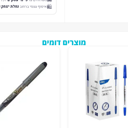
🚚
🛍️
איסוף עצמי ברחוב
נחלת יצחק 18 תל אביב
מוצרים דומים