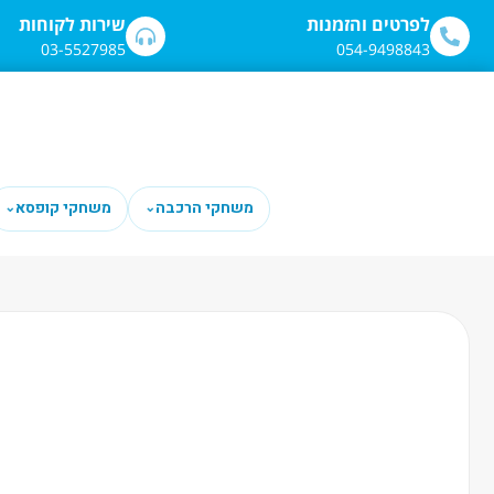
לתוכן
לפרטים והזמנות
שירות לקוחות
03-5527985
054-9498843
משחקי הרכבה
משחקי קופסא
⌄
⌄