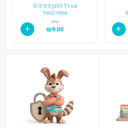
עט ג'ל לחצן G-2-0.5
שחור/כחול
עטים
₪
9.00