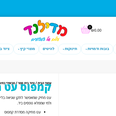
0
₪
0.00
בובות ודמויות
תינוקות
להיטים
מוצרי קיץ
ציוד ב
⌄
⌄
⌄
קמפוס עט מחיק
/
/
עמוד הבית
ציוד בית ספר
מכשירי כתיב
עט מחיק שמאפשר לתקן שגיאה בלי טי
ולמי שממלא טפסים ביד.
עט מחיקה מסדרת קמפוס