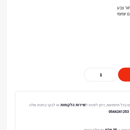
חור צבע
 יומיומי
 בכל תחפושת, ניתן לפנות ל
שירות הלקוחות
או לבקר בחנות שלנו
0544241253
הארץ –
35 ש״ח
עד דלת הבית