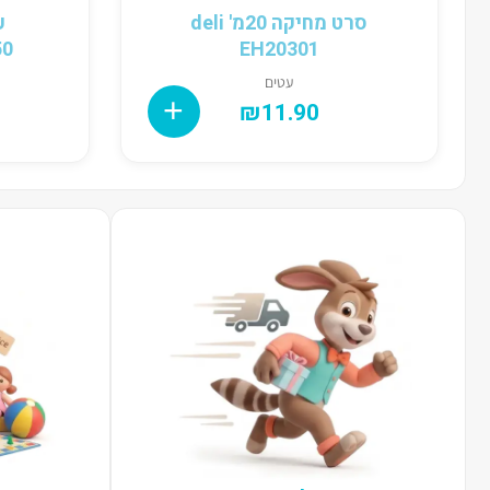
סרט מחיקה 20מ' deli
– deli
EH20301
עטים
₪
11.90