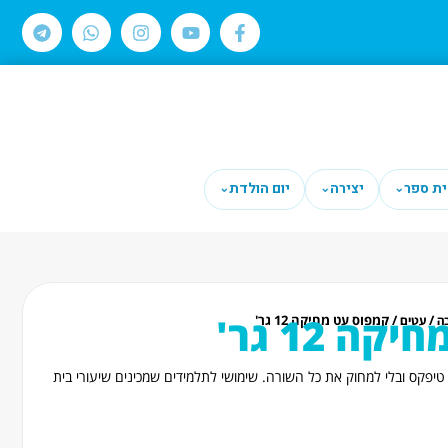
ית ספר
יצירה
יום הולדת
⌄
⌄
⌄
ה 12 גר'
/
/ קמפוס עט מחיקה 12 גר'
ה
עטים
פקס ובלי למחוק את כל השורה. שימושי לתלמידים שמכינים שיעורי בית