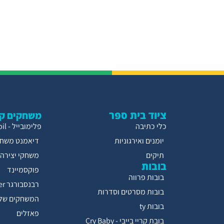
ציוד בית ספר
משחקים קו
כלי כתיבה
פלימובייל - Playmobil
יומנים ואירגוניות
דיאמנט משחק
תיקים
משחקי יצירה
בובות
פוקסמיינד
בובות פרווה
רבנסבורגר Ravensburger
בובות מסרטים וסדרות
המשחקים של 
בובות ty
פאזלים
בובת קריי בייבי - Cry Baby