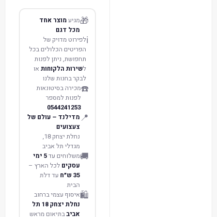
🎁
מגיע
מוצר אחד
מכל דגם
ℹ️
לפירוט מדויק של
הפריטים הכלולים בכל
תחפושת, ניתן לפנות
ל
שירות הלקוחות
או
לבקר בחנות שלנו
☎️
מכירה בסיטונאות
לפנות למספר
0544241253
📍
מדילנד – עולם של
צעצועים
נחלת יצחק 18,
מגדלי תל אביב
🚚
משלוחים עד
5 ימי
עסקים
לכל הארץ –
35 ש״ח
עד דלת
הבית
🛍️
איסוף עצמי ברחוב
נחלת יצחק 18 תל
אביב
בתיאום מראש