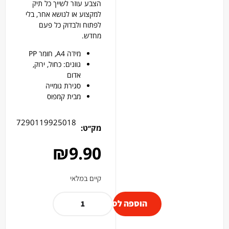
הצבע עוזר לשייך כל תיק
למקצוע או לנושא אחר, בלי
לפתוח ולבדוק כל פעם
מחדש.
מידה A4, חומר PP
גוונים: כחול, ירוק,
אדום
סגירת גומייה
מבית קמפוס
7290119925018
מק׳׳ט:
₪
9.90
קיים במלאי
הוספה לסל