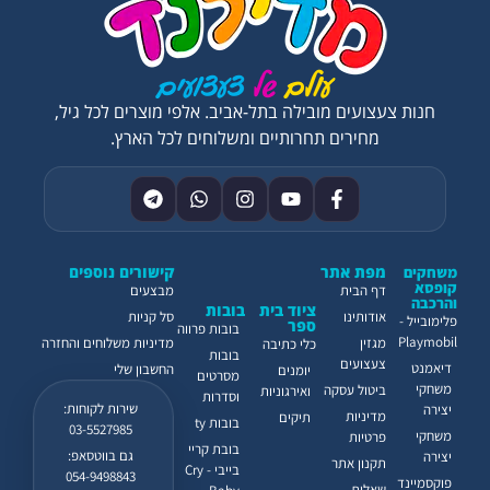
חנות צעצועים מובילה בתל-אביב. אלפי מוצרים לכל גיל,
מחירים תחרותיים ומשלוחים לכל הארץ.
מפת אתר
קישורים נוספים
משחקים
קופסא
דף הבית
מבצעים
והרכבה
ציוד בית
בובות
אודותינו
סל קניות
פלימובייל -
ספר
בובות פרווה
Playmobil
מגזין
מדיניות משלוחים והחזרה
כלי כתיבה
בובות
צעצועים
דיאמנט
החשבון שלי
יומנים
מסרטים
משחקי
ביטול עסקה
ואירגוניות
וסדרות
שירות לקוחות:
יצירה
מדיניות
תיקים
בובות ty
03-5527985
משחקי
פרטיות
בובת קריי
גם בווטסאפ:
יצירה
תקנון אתר
בייבי - Cry
054-9498843
פוקסמיינד
שאלות