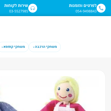
לתוכן
לפרטים והזמנות
שירות לקוחות
03-5527985
054-9498843
משחקי הרכבה
משחקי קופסא
⌄
⌄