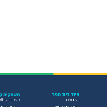
ציוד בית ספר
משחקים קו
כלי כתיבה
פלימובייל - Playmobil
יומנים ואירגוניות
דיאמנט משחק