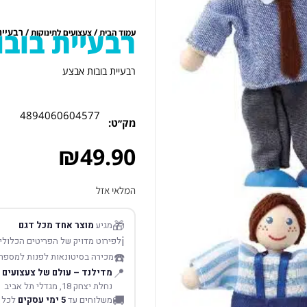
רבעיית בוב
/
/ רבעיי
עמוד הבית
צעצועים לתינוקות
רבעיית בובות אבצע
4894060604577
מק׳׳ט:
₪
49.90
המלאי אזל
🎁
מגיע
מוצר אחד מכל דגם
ℹ️
לפירוט מדויק של הפריטים הכלולים
☎️
מכירה בסיטונאות לפנות למספר
📍
מדילנד – עולם של צעצועים
נחלת יצחק 18, מגדלי תל אביב
🚚
משלוחים עד
5 ימי עסקים
לכל 