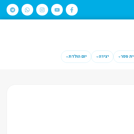
ית ספר
יצירה
יום הולדת
⌄
⌄
⌄