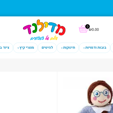
0
₪
0.00
בובות ודמויות
תינוקות
להיטים
מוצרי קיץ
ציוד ב
⌄
⌄
⌄