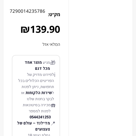
7290014235786
מק׳׳ט:
₪
139.90
המלאי אזל
🎁
מגיע
מוצר אחד
מכל דגם
ℹ️
לפירוט מדויק של
הפריטים הכלולים בכל
תחפושת, ניתן לפנות
ל
שירות הלקוחות
או
לבקר בחנות שלנו
☎️
מכירה בסיטונאות
לפנות למספר
0544241253
📍
מדילנד – עולם של
צעצועים
נחלת יצחק 18,