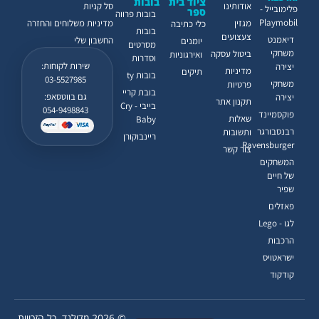
ציוד בית
בובות
אודותינו
סל קניות
פלימובייל -
ספר
בובות פרווה
Playmobil
מגזין
מדיניות משלוחים והחזרה
כלי כתיבה
בובות
צעצועים
דיאמנט
החשבון שלי
יומנים
מסרטים
משחקי
ביטול עסקה
ואירגוניות
וסדרות
שירות לקוחות:
יצירה
מדיניות
תיקים
בובות ty
03-5527985
משחקי
פרטיות
בובת קריי
גם בווטסאפ:
יצירה
תקנון אתר
בייבי - Cry
054-9498843
פוקסמיינד
שאלות
Baby
רבנסבורגר
ותשובות
ריינבוקורן
Ravensburger
צור קשר
המשחקים
של חיים
שפיר
פאזלים
לגו - Lego
הרכבות
ישראטויס
קודקוד
© 2026 מדילנד. כל הזכויות