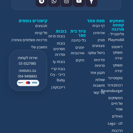
מפת אתר
קישורים נוספים
משחקים
קופסא
דף הבית
מבצעים
והרכבה
ציוד בית
בובות
אודותינו
סל קניות
פלימובייל -
ספר
בובות פרווה
Playmobil
מגזין
מדיניות משלוחים והחזרה
כלי כתיבה
בובות
צעצועים
דיאמנט
החשבון שלי
יומנים
מסרטים
משחקי
ביטול עסקה
ואירגוניות
וסדרות
שירות לקוחות:
יצירה
מדיניות
תיקים
בובות ty
03-5527985
משחקי
פרטיות
בובת קריי
גם בווטסאפ:
יצירה
תקנון אתר
בייבי - Cry
054-9498843
פוקסמיינד
שאלות
Baby
רבנסבורגר
ותשובות
ריינבוקורן
Ravensburger
צור קשר
המשחקים
של חיים
שפיר
פאזלים
לגו - Lego
הרכבות