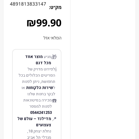
4891813833147
מק׳׳ט:
₪
99.90
המלאי אזל
🎁
מגיע
מוצר אחד
מכל דגם
ℹ️
לפירוט מדויק של
הפריטים הכלולים בכל
תחפושת, ניתן לפנות
ל
שירות הלקוחות
או
לבקר בחנות שלנו
☎️
מכירה בסיטונאות
לפנות למספר
0544241253
📍
מדילנד – עולם של
צעצועים
נחלת יצחק 18,
מגדלי תל אביב