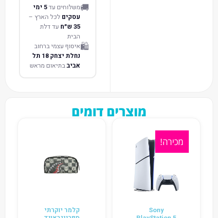
🚚
משלוחים עד
5 ימי
עסקים
לכל הארץ –
35 ש״ח
עד דלת
הבית
🛍️
איסוף עצמי ברחוב
נחלת יצחק 18 תל
אביב
בתיאום מראש
מוצרים דומים
מכירה!
Sony
קלמר יוקרתי
PlayStation 5
ספרייגראונד