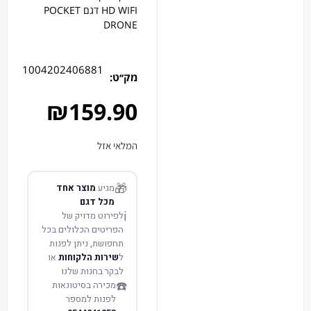
HD WIFI דגם POCKET
DRONE
1004202406881
מק׳׳ט:
₪
159.90
המלאי אזל
🎁
מגיע
מוצר אחד
מכל דגם
ℹ️
לפירוט מדויק של
הפריטים הכלולים בכל
תחפושת, ניתן לפנות
ל
שירות הלקוחות
או
לבקר בחנות שלנו
☎️
מכירה בסיטונאות
לפנות למספר