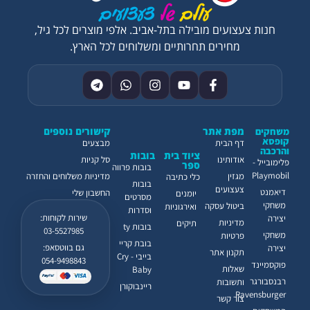
חנות צעצועים מובילה בתל-אביב. אלפי מוצרים לכל גיל,
מחירים תחרותיים ומשלוחים לכל הארץ.
מפת אתר
קישורים נוספים
משחקים
קופסא
דף הבית
מבצעים
והרכבה
ציוד בית
בובות
אודותינו
סל קניות
פלימובייל -
ספר
בובות פרווה
Playmobil
מגזין
מדיניות משלוחים והחזרה
כלי כתיבה
בובות
צעצועים
דיאמנט
החשבון שלי
יומנים
מסרטים
משחקי
ביטול עסקה
ואירגוניות
וסדרות
שירות לקוחות:
יצירה
מדיניות
תיקים
בובות ty
03-5527985
משחקי
פרטיות
בובת קריי
גם בווטסאפ:
יצירה
תקנון אתר
בייבי - Cry
054-9498843
פוקסמיינד
שאלות
Baby
רבנסבורגר
ותשובות
ריינבוקורן
Ravensburger
צור קשר