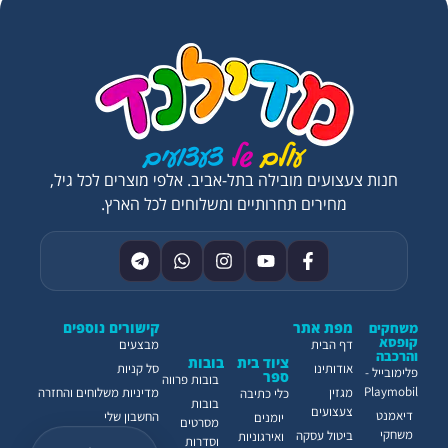
חנות צעצועים מובילה בתל-אביב. אלפי מוצרים לכל גיל,
מחירים תחרותיים ומשלוחים לכל הארץ.
מפת אתר
קישורים נוספים
משחקים
קופסא
דף הבית
מבצעים
והרכבה
ציוד בית
בובות
אודותינו
סל קניות
פלימובייל -
ספר
בובות פרווה
Playmobil
מגזין
מדיניות משלוחים והחזרה
כלי כתיבה
בובות
צעצועים
דיאמנט
החשבון שלי
יומנים
מסרטים
משחקי
ביטול עסקה
ואירגוניות
וסדרות