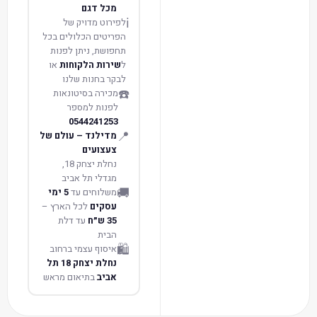
מכל דגם
ℹ️
לפירוט מדויק של
הפריטים הכלולים בכל
תחפושת, ניתן לפנות
ל
שירות הלקוחות
או
לבקר בחנות שלנו
☎️
מכירה בסיטונאות
לפנות למספר
0544241253
📍
מדילנד – עולם של
צעצועים
נחלת יצחק 18,
מגדלי תל אביב
🚚
משלוחים עד
5 ימי
עסקים
לכל הארץ –
35 ש״ח
עד דלת
הבית
🛍️
איסוף עצמי ברחוב
נחלת יצחק 18 תל
אביב
בתיאום מראש