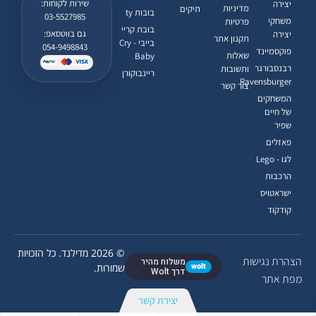
שירות לקוחות:
יצירה
מדיניות
תיקים
בובות ty
03-5527985
משחקי
פרטיות
בובת קריי
גם בווטסאפ:
יצירה
תקנון אתר
בייבי - Cry
054-9498843
פוקסמיינד
שאלות
Baby
רבנסבורגר
ותשובות
ריינבוקורן
Ravensburger
צור קשר
המשחקים
של חיים
שפיר
פאזלים
לגו - Lego
הרכבות
ישראטויס
קודקוד
© 2026 מדילנד. כל הזכויות
הצהרת נגישות
משלוח מהיר
wolt
שמורות.
דרך Wolt
מפת אתר
יצירת קשר