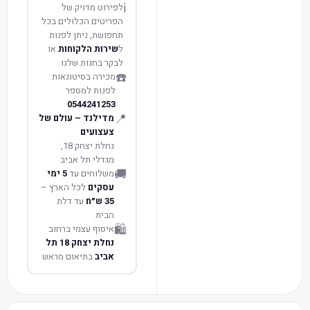
ℹ️
לפירוט מדויק של
הפריטים הכלולים בכל
תחפושת, ניתן לפנות
ל
שירות הלקוחות
או
לבקר בחנות שלנו
☎️
מכירה בסיטונאות
לפנות למספר
0544241253
📍
מדילנד – עולם של
צעצועים
נחלת יצחק 18,
מגדלי תל אביב
🚚
משלוחים עד
5 ימי
עסקים
לכל הארץ –
35 ש״ח
עד דלת
הבית
🛍️
איסוף עצמי ברחוב
נחלת יצחק 18 תל
אביב
בתיאום מראש