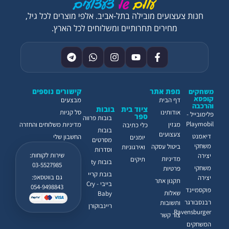
חנות צעצועים מובילה בתל-אביב. אלפי מוצרים לכל גיל,
מחירים תחרותיים ומשלוחים לכל הארץ.
מפת אתר
קישורים נוספים
משחקים
קופסא
דף הבית
מבצעים
והרכבה
ציוד בית
בובות
אודותינו
סל קניות
פלימובייל -
ספר
בובות פרווה
Playmobil
מגזין
מדיניות משלוחים והחזרה
כלי כתיבה
בובות
צעצועים
דיאמנט
החשבון שלי
יומנים
מסרטים
משחקי
ביטול עסקה
ואירגוניות
וסדרות
שירות לקוחות:
יצירה
מדיניות
תיקים
בובות ty
03-5527985
משחקי
פרטיות
בובת קריי
גם בווטסאפ:
יצירה
תקנון אתר
בייבי - Cry
054-9498843
פוקסמיינד
שאלות
Baby
רבנסבורגר
ותשובות
ריינבוקורן
Ravensburger
צור קשר
המשחקים