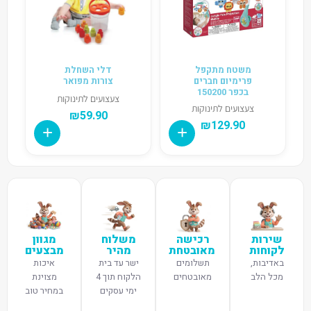
משטח מתקפל
דלי השחלת
פרימיום חברים
צורות מפואר
בכפר 150200
צעצועים לתינוקות
צעצועים לתינוקות
₪
59.90
₪
129.90
שירות
רכישה
משלוח
מגוון
לקוחות
מאובטחת
מהיר
מבצעים
באדיבות,
תשלומים
ישר עד בית
איכות
מכל הלב
מאובטחים
הלקוח תוך 4
מצוינת
ימי עסקים
במחיר טוב