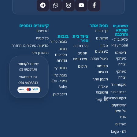
מפת אתר
קישורים נוספים
משחקים
קופסא
דף הבית
מבצעים
והרכבה
ציוד בית
בובות
אודותינו
סל קניות
פלימובייל -
ספר
בובות פרווה
Playmobil
מגזין
מדיניות משלוחים והחזרה
כלי כתיבה
בובות
צעצועים
דיאמנט
החשבון שלי
יומנים
מסרטים
משחקי
ביטול עסקה
ואירגוניות
וסדרות
שירות לקוחות:
יצירה
מדיניות
תיקים
בובות ty
03-5527985
משחקי
פרטיות
בובת קריי
גם בווטסאפ:
יצירה
תקנון אתר
בייבי - Cry
054-9498843
פוקסמיינד
שאלות
Baby
רבנסבורגר
ותשובות
ריינבוקורן
Ravensburger
צור קשר
המשחקים
של חיים
שפיר
פאזלים
לגו - Lego