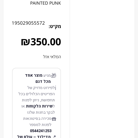
PAINTED PUNK
195029055572
מק׳׳ט:
₪
350.00
המלאי אזל
🎁
מגיע
מוצר אחד
מכל דגם
ℹ️
לפירוט מדויק של
הפריטים הכלולים בכל
תחפושת, ניתן לפנות
ל
שירות הלקוחות
או
לבקר בחנות שלנו
☎️
מכירה בסיטונאות
לפנות למספר
0544241253
📍
מדילנד – עולם של