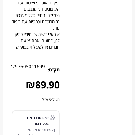
תיק גב אופנתי ואיכותי עם
העיצובים הכי מגניבים
בסביבה, התיק כולל מערכת
גב מרופדת וכתפיות עם ריפוד
נוח.
אידיאלי לשימוש יומיומי כתיק
לגן, לחוגים, אחה"צ עם
חברים או לפעילות בסופ"ש.
7297605011699
מק׳׳ט:
₪
89.90
המלאי אזל
🎁
מגיע
מוצר אחד
מכל דגם
ℹ️
לפירוט מדויק של