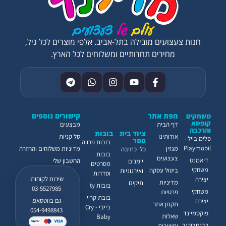
חנות צעצועים מובילה בתל-אביב. אלפי מוצרים לכל גיל,
מחירים תחרותיים ומשלוחים לכל הארץ.
מפת אתר
קישורים נוספים
משחקים
קופסא
דף הבית
מבצעים
והרכבה
ציוד בית
בובות
אודותינו
סל קניות
פלימובייל -
ספר
בובות פרווה
Playmobil
מגזין
מדיניות משלוחים והחזרה
כלי כתיבה
בובות
צעצועים
דיאמנט
החשבון שלי
יומנים
מסרטים
משחקי
ביטול עסקה
ואירגוניות
וסדרות
שירות לקוחות:
יצירה
מדיניות
תיקים
בובות ty
03-5527985
משחקי
פרטיות
בובת קריי
גם בווטסאפ:
יצירה
תקנון אתר
בייבי - Cry
054-9498843
פוקסמיינד
שאלות
Baby
רבנסבורגר
ותשובות