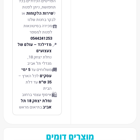
הפריטים הכלולים בכל
תחפושת, ניתן לפנות
ל
שירות הלקוחות
או
לבקר בחנות שלנו
☎️
מכירה בסיטונאות
לפנות למספר
0544241253
📍
מדילנד – עולם של
צעצועים
נחלת יצחק 18,
מגדלי תל אביב
🚚
משלוחים עד
5 ימי
עסקים
לכל הארץ –
35 ש״ח
עד דלת
הבית
🛍️
איסוף עצמי ברחוב
נחלת יצחק 18 תל
אביב
בתיאום מראש
מוצרים דומים