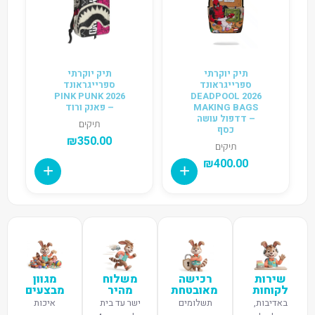
תיק יוקרתי
תיק יוקרתי
ספרייגראונד
ספרייגראונד
2026 PINK PUNK
2026 DEADPOOL
MAKING BAGS
– פאנק ורוד
– דדפול עושה
תיקים
כסף
₪
350.00
תיקים
₪
400.00
שירות
רכישה
משלוח
מגוון
לקוחות
מאובטחת
מהיר
מבצעים
באדיבות,
תשלומים
ישר עד בית
איכות