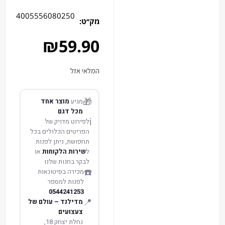
4005556080250
מק׳׳ט:
₪
59.90
המלאי אזל
🎁
מגיע
מוצר אחד
מכל דגם
ℹ️
לפירוט מדויק של
הפריטים הכלולים בכל
תחפושת, ניתן לפנות
ל
שירות הלקוחות
או
לבקר בחנות שלנו
☎️
מכירה בסיטונאות
לפנות למספר
0544241253
📍
מדילנד – עולם של
צעצועים
נחלת יצחק 18,