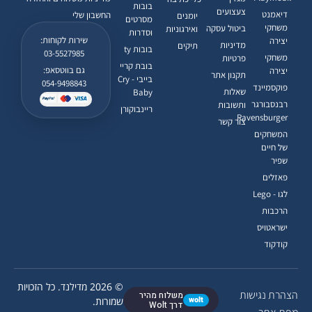
בובות
צעצועים
דיאמנט
החשבון שלי
יומנים
מסרטים
משחקי
ביטול עסקה
ואירגוניות
וסדרות
שירות לקוחות:
יצירה
מדיניות
תיקים
בובות ty
03-5527985
משחקי
פרטיות
בובת קריי
גם בווטסאפ:
יצירה
תקנון אתר
בייבי - Cry
054-9498843
פוקסמיינד
שאלות
Baby
רבנסבורגר
ותשובות
ריינבוקורן
Ravensburger
צור קשר
המשחקים
של חיים
שפיר
פאזלים
לגו - Lego
הרכבות
ישראטויס
קודקוד
© 2026 מדילנד. כל הזכויות
הצהרת נגישות
משלוח מהיר
wolt
שמורות.
דרך Wolt