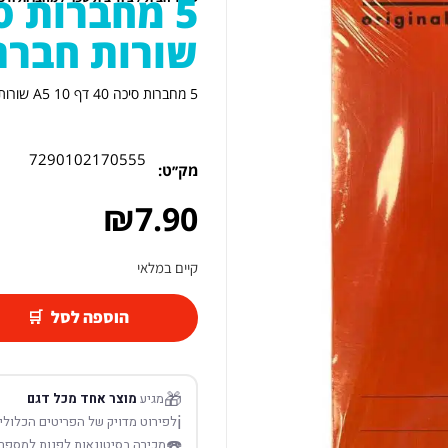
שורות חברת
5 מחברות סיכה 40 דף A5 10 שורות חברת קמפוס
7290102170555
מק׳׳ט:
₪
7.90
קיים במלאי
הוספה לסל
🎁
מגיע
מוצר אחד מכל דגם
ℹ️
לפירוט מדויק של הפריטים הכלולים
☎️
מכירה בסיטונאות לפנות למספר