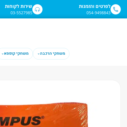
לתוכן
לפרטים והזמנות
שירות לקוחות
03-5527985
054-9498843
משחקי הרכבה
משחקי קופסא
⌄
⌄