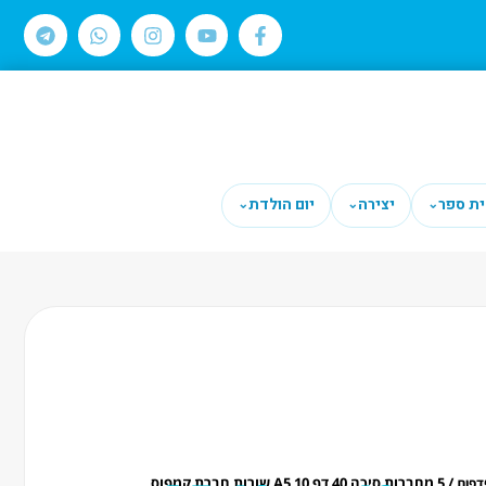
ית ספר
יצירה
יום הולדת
⌄
⌄
⌄
/ 5 מחברות סיכה 40 דף A5 10 שורות חברת קמפוס
דפות