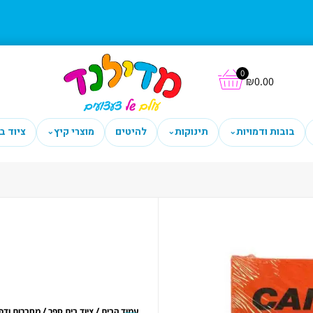
0
₪
0.00
בובות ודמויות
תינוקות
להיטים
מוצרי קיץ
ציוד ב
⌄
⌄
⌄
/
/
עמוד הבית
ציוד בית ספר
מחברות ודפ