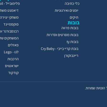
כלי כתיבה
פלימובייל - Playmobil
יומנים ואירגוניות
דיאמנט משחק
תיקים
משחקי יצירה
בובות
פוקסמיינד
בובות פרווה
רבנסבורגר Ravensburger
בובות מסרטים וסדרות
המשחקים של 
בובות ty
פאזלים
בובת קריי בייבי - Cry Baby
לגו - Lego
ריינבוקורן
הרכבות
ישראטויס
קודקוד