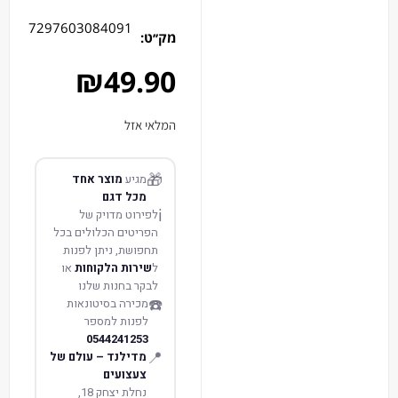
7297603084091
מק׳׳ט:
₪
49.90
המלאי אזל
🎁
מגיע
מוצר אחד
מכל דגם
ℹ️
לפירוט מדויק של
הפריטים הכלולים בכל
תחפושת, ניתן לפנות
ל
שירות הלקוחות
או
לבקר בחנות שלנו
☎️
מכירה בסיטונאות
לפנות למספר
0544241253
📍
מדילנד – עולם של
צעצועים
נחלת יצחק 18,