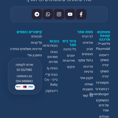
מפת אתר
קישורים נוספים
משחקים
קופסא
דף הבית
מבצעים
והרכבה
ציוד בית
בובות
אודותינו
סל קניות
פלימובייל -
ספר
בובות פרווה
Playmobil
מגזין
מדיניות משלוחים והחזרה
כלי כתיבה
בובות
צעצועים
דיאמנט
החשבון שלי
יומנים
מסרטים
משחקי
ביטול עסקה
ואירגוניות
וסדרות
שירות לקוחות:
יצירה
מדיניות
תיקים
בובות ty
03-5527985
משחקי
פרטיות
בובת קריי
גם בווטסאפ:
יצירה
תקנון אתר
בייבי - Cry
054-9498843
פוקסמיינד
שאלות
Baby
רבנסבורגר
ותשובות
ריינבוקורן
Ravensburger
צור קשר
המשחקים
של חיים
שפיר
פאזלים