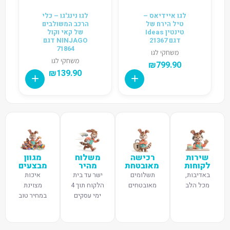
לגו איידיאס –
לגו נינג'גו – כלי
טיל הירח של
הרכב המשולבים
טינטין Ideas
של קאי וקול
דגם 21367
NINJAGO דגם
71864
משחקי לגו
משחקי לגו
₪
799.90
₪
139.90
שירות
רכישה
משלוח
מגוון
לקוחות
מאובטחת
מהיר
מבצעים
באדיבות,
תשלומים
ישר עד בית
איכות
מכל הלב
מאובטחים
הלקוח תוך 4
מצוינת
ימי עסקים
במחיר טוב