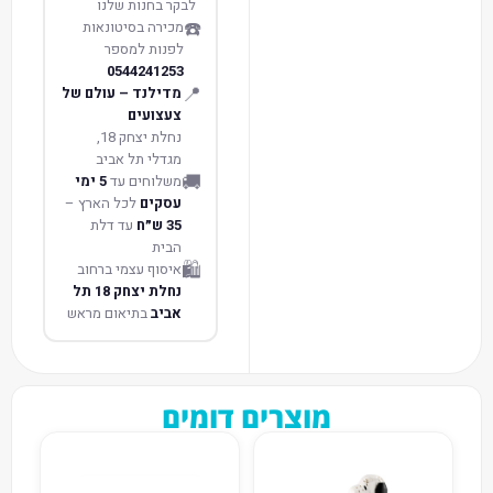
לבקר בחנות שלנו
☎️
מכירה בסיטונאות
לפנות למספר
0544241253
📍
מדילנד – עולם של
צעצועים
נחלת יצחק 18,
מגדלי תל אביב
🚚
משלוחים עד
5 ימי
עסקים
לכל הארץ –
35 ש״ח
עד דלת
הבית
🛍️
איסוף עצמי ברחוב
נחלת יצחק 18 תל
אביב
בתיאום מראש
מוצרים דומים