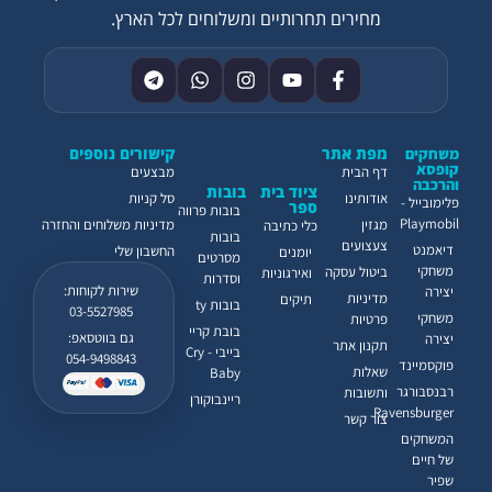
מחירים תחרותיים ומשלוחים לכל הארץ.
מפת אתר
קישורים נוספים
משחקים
קופסא
דף הבית
מבצעים
והרכבה
ציוד בית
בובות
אודותינו
סל קניות
פלימובייל -
ספר
בובות פרווה
Playmobil
מגזין
מדיניות משלוחים והחזרה
כלי כתיבה
בובות
צעצועים
דיאמנט
החשבון שלי
יומנים
מסרטים
משחקי
ביטול עסקה
ואירגוניות
וסדרות
שירות לקוחות:
יצירה
מדיניות
תיקים
בובות ty
03-5527985
משחקי
פרטיות
בובת קריי
גם בווטסאפ:
יצירה
תקנון אתר
בייבי - Cry
054-9498843
פוקסמיינד
שאלות
Baby
רבנסבורגר
ותשובות
ריינבוקורן
Ravensburger
צור קשר
המשחקים
של חיים
שפיר