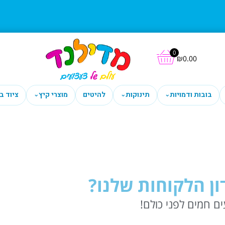
0
₪
0.00
בובות ודמויות
תינוקות
להיטים
מוצרי קיץ
ציוד ב
⌄
⌄
⌄
ן הלקוחות שלנו?
ם חמים לפני כולם!