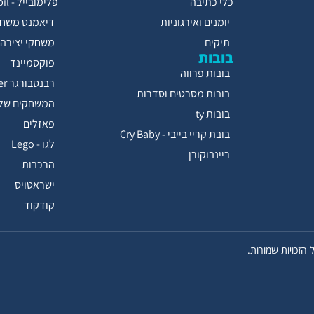
כלי כתיבה
פלימובייל - Playmobil
יומנים ואירגוניות
דיאמנט משחק
תיקים
משחקי יצירה
בובות
פוקסמיינד
בובות פרווה
רבנסבורגר Ravensburger
בובות מסרטים וסדרות
המשחקים של 
בובות ty
פאזלים
בובת קריי בייבי - Cry Baby
לגו - Lego
ריינבוקורן
הרכבות
ישראטויס
קודקוד