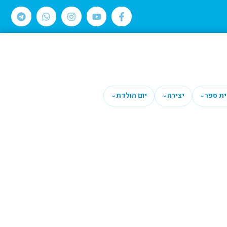
ית ספר
יצירה
יום הולדת
⌄
⌄
⌄