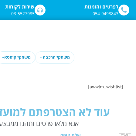
לתוכן
לפרטים והזמנות
שירות לקוחות
03-5527985
054-9498843
משחקי הרכבה
משחקי קופסא
⌄
⌄
[awwlm_wishlist]
עוד לא הצטרפתם למועדו
אנא מלאו פרטים ותהנו ממבצעי
שלח טופס